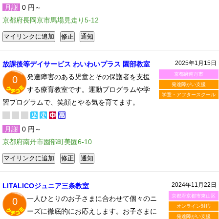
月謝
0 円～
京都府長岡京市馬場見走り5-12
2025年1月15日
放課後等デイサービス わいわいプラス 園部教室
京都府南丹市
発達障害のある児童とその保護者を支援
0
発達障がい支援
する療育教室です。運動プログラムや学
学童・アフタースクール
習プログラムで、笑顔とやる気を育てます。
月謝
0 円～
京都府南丹市園部町美園6-10
2024年11月22日
LITALICOジュニア三条教室
京都府京都市東山区
一人ひとりのお子さまに合わせて個々のニ
0
オンライン対応
ーズに徹底的にお応えします。お子さまに
発達障がい支援