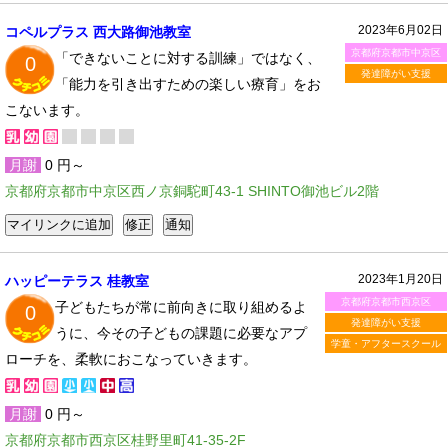
2023年6月02日
コペルプラス 西大路御池教室
京都府京都市中京区
「できないことに対する訓練」ではなく、
0
発達障がい支援
「能力を引き出すための楽しい療育」をお
こないます。
月謝
0 円～
京都府京都市中京区西ノ京銅駝町43-1 SHINTO御池ビル2階
2023年1月20日
ハッピーテラス 桂教室
京都府京都市西京区
子どもたちが常に前向きに取り組めるよ
0
発達障がい支援
うに、今その子どもの課題に必要なアプ
学童・アフタースクール
ローチを、柔軟におこなっていきます。
月謝
0 円～
京都府京都市西京区桂野里町41-35-2F