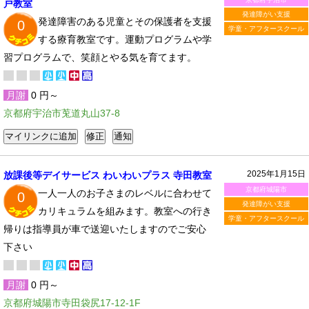
戸教室
発達障がい支援
発達障害のある児童とその保護者を支援
0
学童・アフタースクール
する療育教室です。運動プログラムや学
習プログラムで、笑顔とやる気を育てます。
月謝
0 円～
京都府宇治市莵道丸山37-8
2025年1月15日
放課後等デイサービス わいわいプラス 寺田教室
京都府城陽市
一人一人のお子さまのレベルに合わせて
0
発達障がい支援
カリキュラムを組みます。教室への行き
学童・アフタースクール
帰りは指導員が車で送迎いたしますのでご安心
下さい
月謝
0 円～
京都府城陽市寺田袋尻17-12-1F