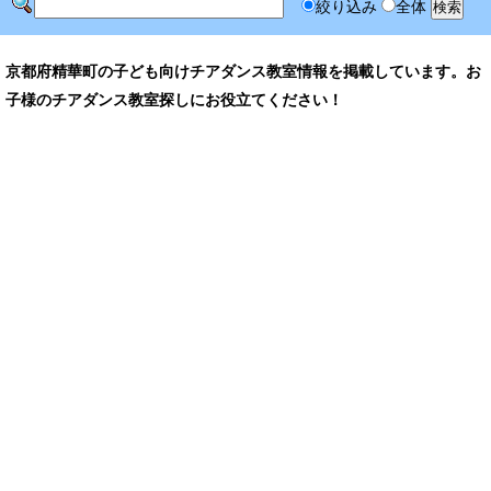
絞り込み
全体
京都府精華町の子ども向けチアダンス教室情報を掲載しています。お
子様のチアダンス教室探しにお役立てください！