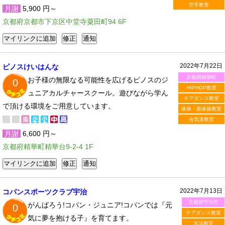
空手教室
月謝
5,900 円～
京都府京都市下京区中堂寺粟田町94 6F
2022年7月22日
ピノスけいはんな
京都府精華町
お子様の無限なる可能性を広げるピノスのジ
0
HIPHOP教室
ュニアカルチャースクール。遊びながら学ん
チアダンス教室
で頂ける環境をご用意しています。
体操・新体操教室
合気道教室
月謝
6,600 円～
京都府精華町精華台9-2-4 1F
2022年7月13日
コパンスポーツクラブ宇治
京都府宇治市
がんばろう!コパン・ジュニア!コパンでは『元
0
チアダンス教室
気に夢を抱ける子』を育てます。
水泳教室