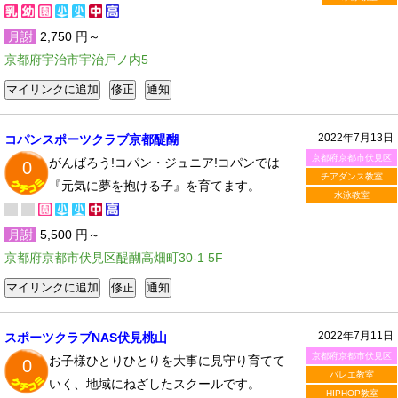
月謝
2,750 円～
京都府宇治市宇治戸ノ内5
2022年7月13日
コパンスポーツクラブ京都醍醐
京都府京都市伏見区
がんばろう!コパン・ジュニア!コパンでは
0
チアダンス教室
『元気に夢を抱ける子』を育てます。
水泳教室
月謝
5,500 円～
京都府京都市伏見区醍醐高畑町30-1 5F
2022年7月11日
スポーツクラブNAS伏見桃山
京都府京都市伏見区
お子様ひとりひとりを大事に見守り育てて
0
バレエ教室
いく、地域にねざしたスクールです。
HIPHOP教室