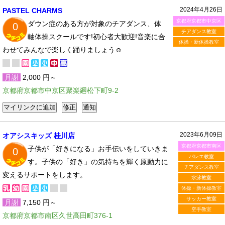
2024年4月26日
PASTEL CHARMS
京都府京都市中京区
ダウン症のある方が対象のチアダンス、体
0
チアダンス教室
軸体操スクールです!初心者大歓迎!音楽に合
体操・新体操教室
わせてみんなで楽しく踊りましょう☺︎︎
月謝
2,000 円～
京都府京都市中京区聚楽廻松下町9-2
2023年6月09日
オアシスキッズ 桂川店
京都府京都市南区
子供が「好きになる」お手伝いをしていきま
0
バレエ教室
す。子供の「好き」の気持ちを輝く原動力に
チアダンス教室
変えるサポートをします。
水泳教室
体操・新体操教室
サッカー教室
月謝
7,150 円～
空手教室
京都府京都市南区久世高田町376-1