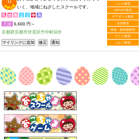
0
バレエ教室
いく、地域にねざしたスクールです。
HIPHOP教室
チアダンス教室
月謝
6,600 円～
水泳教室
体操・新体操教室
京都府京都市伏見区竹中町609
テニス教室
ゴルフ教室