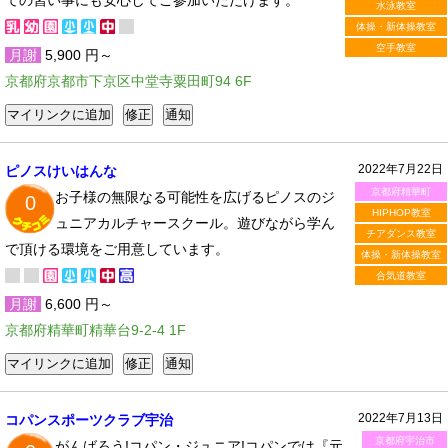
ての習い事にも安心してご参加いただけます。
水泳教室
体操・新体操教室
空手教室
月謝
5,900 円～
京都府京都市下京区中堂寺粟田町94 6F
2022年7月22日
ピノスけいはんな
京都府精華町
お子様の無限なる可能性を広げるピノスのジ
0
HIPHOP教室
ュニアカルチャースクール。遊びながら学ん
チアダンス教室
で頂ける環境をご用意しています。
体操・新体操教室
合気道教室
月謝
6,600 円～
京都府精華町精華台9-2-4 1F
2022年7月13日
コパンスポーツクラブ宇治
京都府宇治市
がんばろう!コパン・ジュニア!コパンでは『元