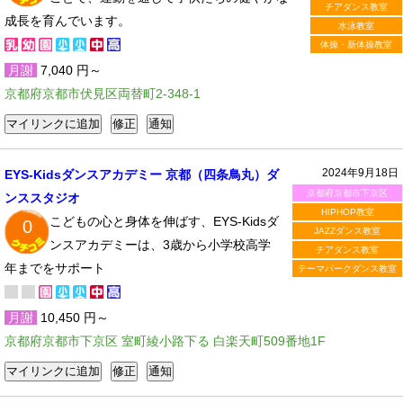
チアダンス教室
成長を育んでいます。
水泳教室
体操・新体操教室
月謝
7,040 円～
京都府京都市伏見区両替町2-348-1
2024年9月18日
EYS-Kidsダンスアカデミー 京都（四条鳥丸）ダ
京都府京都市下京区
ンススタジオ
HIPHOP教室
こどもの心と身体を伸ばす、EYS-Kidsダ
0
JAZZダンス教室
ンスアカデミーは、3歳から小学校高学
チアダンス教室
年までをサポート
テーマパークダンス教室
月謝
10,450 円～
京都府京都市下京区 室町綾小路下る 白楽天町509番地1F