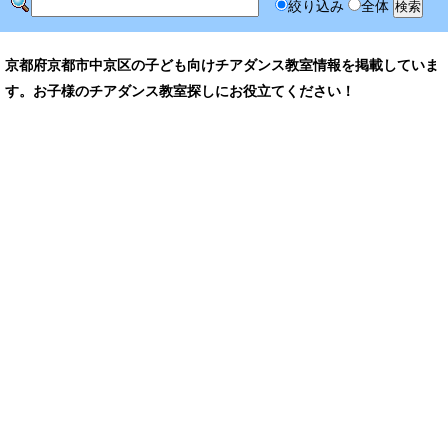
絞り込み
全体
京都府京都市中京区の子ども向けチアダンス教室情報を掲載していま
す。お子様のチアダンス教室探しにお役立てください！