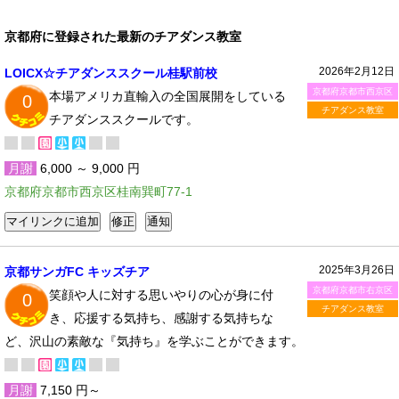
京都府に登録された最新のチアダンス教室
2026年2月12日
LOICX☆チアダンススクール桂駅前校
京都府京都市西京区
本場アメリカ直輸入の全国展開をしている
0
チアダンス教室
チアダンススクールです。
月謝
6,000 ～ 9,000 円
京都府京都市西京区桂南巽町77-1
2025年3月26日
京都サンガFC キッズチア
京都府京都市右京区
笑顔や人に対する思いやりの心が身に付
0
チアダンス教室
き、応援する気持ち、感謝する気持ちな
ど、沢山の素敵な『気持ち』を学ぶことができます。
月謝
7,150 円～