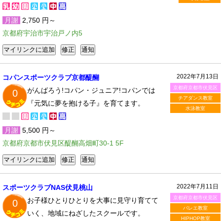
月謝
2,750 円～
京都府宇治市宇治戸ノ内5
2022年7月13日
コパンスポーツクラブ京都醍醐
京都府京都市伏見区
がんばろう!コパン・ジュニア!コパンでは
0
チアダンス教室
『元気に夢を抱ける子』を育てます。
水泳教室
月謝
5,500 円～
京都府京都市伏見区醍醐高畑町30-1 5F
2022年7月11日
スポーツクラブNAS伏見桃山
京都府京都市伏見区
お子様ひとりひとりを大事に見守り育てて
0
バレエ教室
いく、地域にねざしたスクールです。
HIPHOP教室