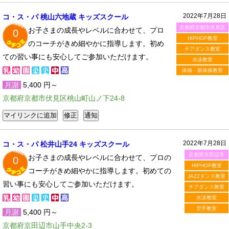
2022年7月28日
コ・ス・パ 桃山六地蔵 キッズスクール
京都府京都市伏見区
お子さまの成長やレベルに合わせて、プロ
0
HIPHOP教室
のコーチがきめ細やかに指導します。初め
チアダンス教室
ての習い事にも安心してご参加いただけます。
水泳教室
体操・新体操教室
月謝
5,400 円～
京都府京都市伏見区桃山町山ノ下24-8
2022年7月28日
コ・ス・パ 松井山手24 キッズスクール
京都府京田辺市
お子さまの成長やレベルに合わせて、プロの
0
HIPHOP教室
コーチがきめ細やかに指導します。初めての
JAZZダンス教室
習い事にも安心してご参加いただけます。
チアダンス教室
水泳教室
空手教室
月謝
5,400 円～
京都府京田辺市山手中央2-3