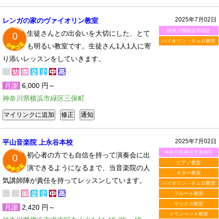
2025年7月02日
レンガの家のヴァイオリン教室
神奈川県横浜市緑区
生徒さんとの出会いを大切にした、とて
0
バイオリン・チェロ教室
も明るい教室です。生徒さん1人1人に寄
り添いレッスンをしていきます。
月謝
6,000 円～
神奈川県横浜市緑区三保町
2025年7月02日
平山音楽院 上永谷本校
神奈川県横浜市港南区
初心者の方でも自信を持って演奏会に出
0
ピアノ教室
演できるようになるまで、当音楽院の人
ギター教室
気講師陣が責任を持ってレッスンしています。
バイオリン・チェロ教室
フルート教室
サックス教室
月謝
2,420 円～
トランペット教室