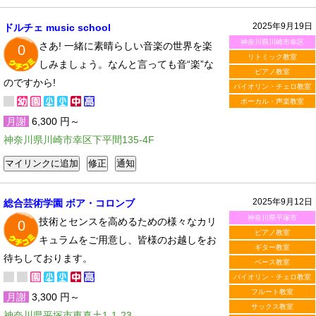
2025年9月19日
ドルチェ music school
神奈川県川崎市幸区
さあ! 一緒に素晴らしい音楽の世界を楽
0
リトミック教室
しみましょう。なんと言っても音“楽”な
ピアノ教室
のですから!
バイオリン・チェロ教室
ボーカル・声楽教室
月謝
6,300 円～
神奈川県川崎市幸区下平間135-4F
2025年9月12日
総合芸術学園 ボア・コロンブ
神奈川県平塚市
技術とセンスを高めるための様々なカリ
0
ピアノ教室
キュラムをご用意し、皆様のお越しをお
ギター教室
待ちしております。
ベース教室
バイオリン・チェロ教室
フルート教室
月謝
3,300 円～
サックス教室
神奈川県平塚市東真土1-1-23