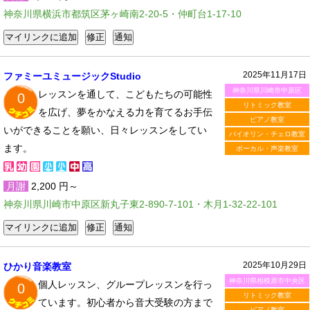
神奈川県横浜市都筑区茅ヶ崎南2-20-5・仲町台1-17-10
2025年11月17日
ファミーユミュージックStudio
神奈川県川崎市中原区
レッスンを通して、こどもたちの可能性
0
リトミック教室
を広げ、夢をかなえる力を育てるお手伝
ピアノ教室
いができることを願い、日々レッスンをしてい
バイオリン・チェロ教室
ます。
ボーカル・声楽教室
月謝
2,200 円～
神奈川県川崎市中原区新丸子東2-890-7-101・木月1-32-22-101
2025年10月29日
ひかり音楽教室
神奈川県相模原市中央区
個人レッスン、グループレッスンを行っ
0
リトミック教室
ています。初心者から音大受験の方まで
ピアノ教室