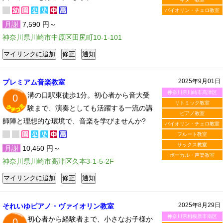
バイオリン・チェロ教室
月謝
7,590 円～
神奈川県川崎市中原区田尻町10-1-101
2025年9月01日
プレミアム音楽教室
神奈川県川崎市高津区
溝の口駅東徒歩1分。初心者から音大受
0
リトミック教室
験まで、演奏としても活躍する一流の講
ピアノ教室
師陣と理想的な環境で、音楽を学びませんか?
バイオリン・チェロ教室
フルート教室
サックス教室
月謝
10,450 円～
ボーカル・声楽教室
神奈川県川崎市高津区久本3-1-5-2F
2025年8月29日
それいゆピアノ・ヴァイオリン教室
神奈川県相模原市南区
初心者から経験者まで、小さなお子様か
0