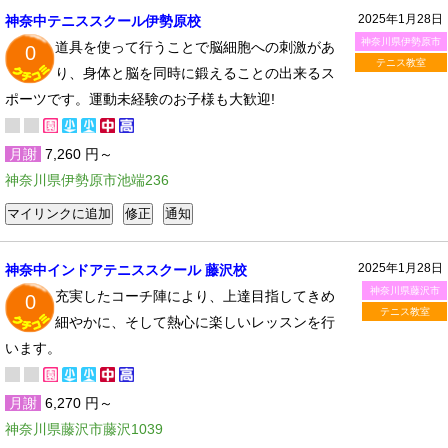
2025年1月28日
神奈中テニススクール伊勢原校
神奈川県伊勢原市
道具を使って行うことで脳細胞への刺激があ
0
テニス教室
り、身体と脳を同時に鍛えることの出来るス
ポーツです。運動未経験のお子様も大歓迎!
月謝
7,260 円～
神奈川県伊勢原市池端236
2025年1月28日
神奈中インドアテニススクール 藤沢校
神奈川県藤沢市
充実したコーチ陣により、上達目指してきめ
0
テニス教室
細やかに、そして熱心に楽しいレッスンを行
います。
月謝
6,270 円～
神奈川県藤沢市藤沢1039