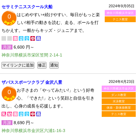
2024年9月05日
セサミテニススクール大船
神奈川県横浜市栄区
はじめやすい+続けやすい、毎日がもっと楽
0
テニス教室
しい!相手の動きを読む、走る、ボールを打
ちかえす。一般からキッズ・ジュニアまで。
月謝
6,600 円～
神奈川県横浜市栄区笠間 2-14-1
2024年4月23日
ザバススポーツクラブ 金沢八景
神奈川県横浜市金沢区
お子さまの「やってみたい!」という好奇
0
ダンス教室
心、「できた!」という笑顔と自信を引き
水泳教室
出し、心身の成長を応援します。
体操・新体操教室
テニス教室
月謝
8,690 円～
神奈川県横浜市金沢区六浦1-16-3