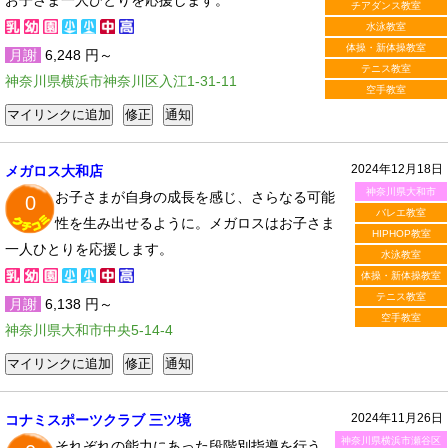
お子さま一人ひとりを応援します。
チアダンス教室
水泳教室
体操・新体操教室
月謝
6,248 円～
テニス教室
神奈川県横浜市神奈川区入江1-31-11
空手教室
2024年12月18日
メガロス大和店
神奈川県大和市
お子さまが自身の成長を感じ、さらなる可能
0
バレエ教室
性を生み出せるように。メガロスはお子さま
HIPHOP教室
一人ひとりを応援します。
水泳教室
体操・新体操教室
テニス教室
月謝
6,138 円～
空手教室
神奈川県大和市中央5-14-4
2024年11月26日
コナミスポーツクラブ 三ツ境
神奈川県横浜市瀬谷区
それぞれの能力にあった段階別指導を行う