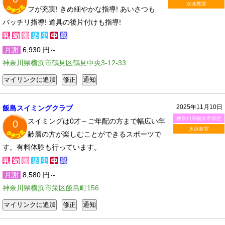
水泳教室
フが充実! きめ細やかな指導! あいさつも
バッチリ指導! 道具の後片付けも指導!
月謝
6,930 円～
神奈川県横浜市鶴見区鶴見中央3-12-33
2025年11月10日
飯島スイミングクラブ
神奈川県横浜市栄区
スイミングは0才～ご年配の方まで幅広い年
0
水泳教室
齢層の方が楽しむことができるスポーツで
す。有料体験も行っています。
月謝
8,580 円～
神奈川県横浜市栄区飯島町156