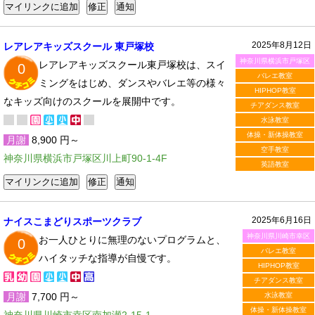
2025年8月12日
レアレアキッズスクール 東戸塚校
神奈川県横浜市戸塚区
レアレアキッズスクール東戸塚校は、スイ
0
バレエ教室
ミングをはじめ、ダンスやバレエ等の様々
HIPHOP教室
なキッズ向けのスクールを展開中です。
チアダンス教室
水泳教室
体操・新体操教室
月謝
8,900 円～
空手教室
神奈川県横浜市戸塚区川上町90-1-4F
英語教室
2025年6月16日
ナイスこまどりスポーツクラブ
神奈川県川崎市幸区
お一人ひとりに無理のないプログラムと、
0
バレエ教室
ハイタッチな指導が自慢です。
HIPHOP教室
チアダンス教室
月謝
7,700 円～
水泳教室
体操・新体操教室