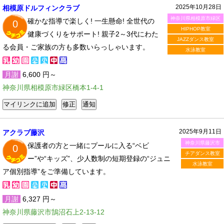
2025年10月28日
相模原ドルフィンクラブ
神奈川県相模原市緑区
確かな指導で楽しく! 一生懸命! 全世代の
0
HIPHOP教室
健康づくりをサポート! 親子2～3代にわた
JAZZダンス教室
る会員・ご家族の方も多数いらっしゃいます。
水泳教室
月謝
6,600 円～
神奈川県相模原市緑区橋本1-4-1
2025年9月11日
アクラブ藤沢
神奈川県藤沢市
保護者の方と一緒にプールに入る“ベビ
0
チアダンス教室
ー”や“キッズ”、少人数制の短期登録の“ジュニ
水泳教室
ア個別指導”をご準備しています。
月謝
6,327 円～
神奈川県藤沢市鵠沼石上2-13-12