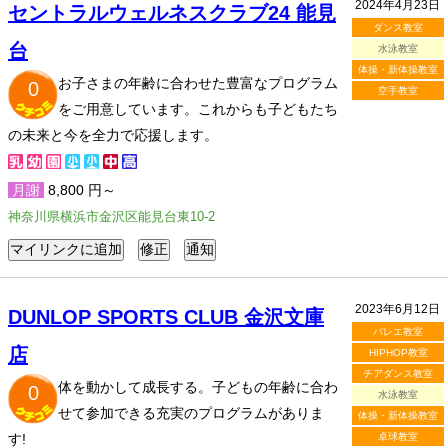
2024年4月23日
セントラルウェルネスクラブ24 能見
ダンス教室
台
水泳教室
体操・新体操教室
お子さまの年齢に合わせた豊富なプログラム
0
空手教室
をご用意しています。これからも子どもたち
の未来と今を全力で応援します。
月謝
8,800 円～
神奈川県横浜市金沢区能見台東10-2
2023年6月12日
DUNLOP SPORTS CLUB 金沢文庫
バレエ教室
店
HIPHOP教室
チアダンス教室
体を動かして成長する。子どもの年齢に合わ
0
水泳教室
せて参加できる充実のプログラムがありま
体操・新体操教室
す!
卓球教室