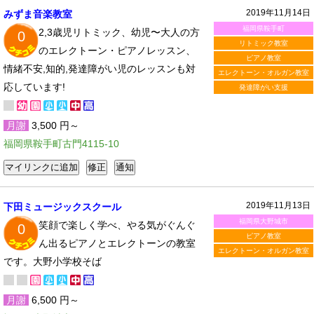
2019年11月14日
みずま音楽教室
福岡県鞍手町
2,3歳児リトミック、幼児〜大人の方
0
リトミック教室
のエレクトーン・ピアノレッスン、
ピアノ教室
情緒不安,知的,発達障がい児のレッスンも対
エレクトーン・オルガン教室
応しています!
発達障がい支援
月謝
3,500 円～
福岡県鞍手町古門4115-10
2019年11月13日
下田ミュージックスクール
福岡県大野城市
笑顔で楽しく学べ、やる気がぐんぐ
0
ピアノ教室
ん出るピアノとエレクトーンの教室
エレクトーン・オルガン教室
です。大野小学校そば
月謝
6,500 円～