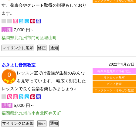
エレクトーン・オルガン教室
す。発表会やグレード取得の指導もしており
ます。
月謝
7,000 円～
福岡県北九州市門司区城山町
2022年4月27日
あきよし音楽教室
福岡県北九州市小倉北区
レッスン室では愛猫が生徒のみんな
0
リトミック教室
を見守っています。 幅広く対応した
ピアノ教室
レッスンで長く音楽を楽しみましょう♪
エレクトーン・オルガン教室
月謝
5,000 円～
福岡県北九州市小倉北区弁天町