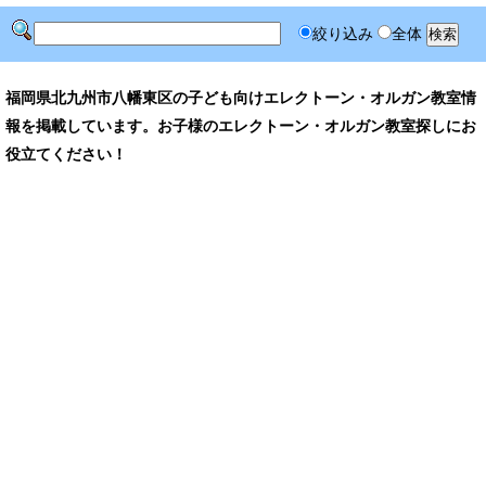
絞り込み
全体
福岡県北九州市八幡東区の子ども向けエレクトーン・オルガン教室情
報を掲載しています。お子様のエレクトーン・オルガン教室探しにお
役立てください！