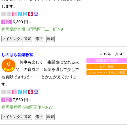
します。
月謝
6,300 円～
福岡県北九州市門司区下二十町7-9
2019年11月14日
しのはら音楽教室
福岡県福岡市南区
「何事も楽しく一生懸命になれる人
0
ピアノ教室
間」の育成に、音楽を通じて少しで
エレクトーン・オルガン教室
も貢献できれば・・・とかんがえておりま
す。
月謝
7,560 円～
福岡県福岡市南区長住7-8-27