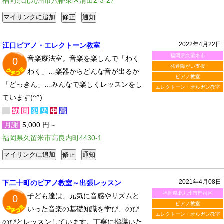
福岡県北九州市八幡東区清田2-3-27
2022年4月22日
江口ピアノ・エレクトーン教室
福岡県久留米市
音楽療法室。音楽を楽しんで「わく
0
発達障がい支援
わく」…楽器からどんな音が出るか
ピアノ教室
「どっきん」…みんなで楽しくレッスンをし
エレクトーン・オルガン教室
ています(^^)
月謝
5,000 円～
福岡県久留米市高良内町4430-1
2021年4月08日
下二十町のピアノ教室～出張レッスン
福岡県北九州市門司区
子ども達は、元気に音感やリズムと
0
ピアノ教室
いった音楽の基礎知識を学び、のび
エレクトーン・オルガン教室
のびとレッスンしています。丁寧に指導いた