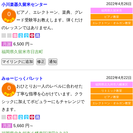
2022年4月26日
小川楽器久留米センター
福岡県久留米市
ピアノ、エレクトーン、楽典、グレ
0
ピアノ教室
ード受験等お教えします。弾くだけ
エレクトーン・オルガン教室
のレッスンではありません。
月謝
6,500 円～
福岡県久留米市日吉町
2022年4月22日
みゅーじっくパレット
福岡県北九州市八幡東区
おひとりお一人のレベルに合わせた
0
リトミック教室
丁寧な指導を心がけています。クラ
ピアノ教室
シックに加えてポピュラーにもチャレンジで
エレクトーン・オルガン教室
きます。
月謝
5,660 円～