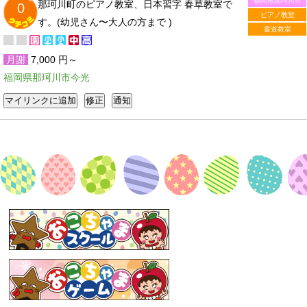
福岡県那珂川市
那珂川町のピアノ教室、日本習字 春草教室で
0
ピアノ教室
す。(幼児さん〜大人の方まで )
書道教室
月謝
7,000 円～
福岡県那珂川市今光