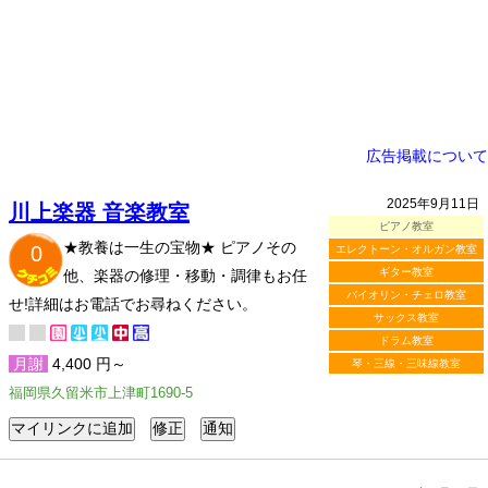
広告掲載について
2025年9月11日
川上楽器 音楽教室
ピアノ教室
★教養は一生の宝物★ ピアノその
0
エレクトーン・オルガン教室
ギター教室
他、楽器の修理・移動・調律もお任
バイオリン・チェロ教室
せ!詳細はお電話でお尋ねください。
サックス教室
ドラム教室
月謝
4,400 円～
琴・三線・三味線教室
福岡県久留米市上津町1690-5