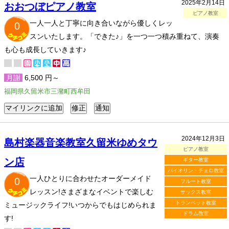
2025年2月14日
おおつぼピアノ教室
ピアノ教室
一人一人と丁寧に向き合いながら優しくレッ
0
スンいたします。「できた♪」を一つ一つ積み重ねて、演奏
も心も成長していきます♪
月謝
6,500 円～
福岡県久留米市三潴町西牟田
2024年12月3日
島村楽器音楽教室久留米ゆめタウ
ピアノ教室
ン店
ギター教室
バイオリン・チェロ教室
一人ひとりに合わせたオーダーメイド
0
フルート教室
レッスン!さまざまなイベントで楽しむ
サックス教室
トランペット教室
ミュージックライフ!いつからでもはじめられま
ドラム教室
す!