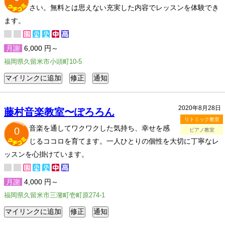
さい。無料とは思えない充実した内容でレッスンを体験でき
ます。
月謝
6,000 円～
福岡県久留米市小頭町10-5
2020年8月28日
藤村音楽教室〜ぽろろん
リトミック教室
音楽を通してワクワクした気持ち、幸せを感
0
ピアノ教室
じるココロを育てます。一人ひとりの個性を大切に丁寧なレ
ッスンを心掛けています。
月謝
4,000 円～
福岡県久留米市三潴町壱町原274-1