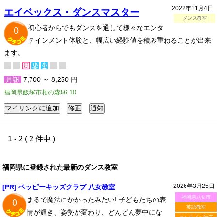
2022年11月4日
エイベックス・ダンスマスター
ダンス教室
初心者からでもダンスを通して様々なエンタ
0
テインメント体験と、幅広い経験値を積み重ねることが出来
ます。
月謝
7,700 ～ 8,250 円
福岡県飯塚市柏の森56-10
1 - 2 ( 2 件中 )
福岡県に登録された最新のダンス教室
2026年3月25日
[PR] ペッピーキッズクラブ 八女教室
福岡県八女市
まるで魔法にかかったみたい! 子どもたちの表
0
英語教室
情が輝き、姿勢が変わり、どんどん夢中にな