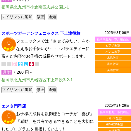
福岡県北九州市小倉南区志井公園1-1
2025年3月06日
スポーツガーデンフェニックス 下上津役校
福岡県北九州市八幡西区
フェニックスでは「させてみたい」をか
0
ピアノ教室
なえるお手伝いが・・・バラエティーに
バレエ教室
富んだ内容でお子様の成長をサポートします。
水泳教室
書道教室
英語教室
月謝
7,260 円～
福岡県北九州市八幡西区下上津役3-2-1
2025年2月26日
エスタ門司店
福岡県北九州市門司区
お子様の成長を親御様とコーチが「喜び」
0
バレエ教室
「感動」を共有できるできることを大切に
HIPHOP教室
したプログラムを目指しています!
水泳教室