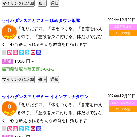
2024年12月09日
セイハダンスアカデミー ゆめタウン飯塚
福岡県飯塚市
「創りだす力」「体をつくる」「意志を伝え
0
ダンス教室
る強さ」「意欲を身に付ける」体だけではな
く、心も鍛えられるそんな教育を目指します
月謝
4,950 円～
福岡県飯塚市菰田西3-6-1-2F
2024年12月09日
セイハダンスアカデミー イオンマリナタウン
福岡県福岡市西区
「創りだす力」「体をつくる」「意志を伝え
0
ダンス教室
る強さ」「意欲を身に付ける」体だけではな
く、心も鍛えられるそんな教育を目指します