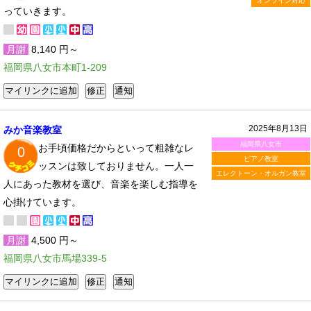
オンライン対応
っていきます。
月謝
8,140 円～
福岡県八女市本町1-209
2025年8月13日
みか音楽教室
福岡県八女市
お手頃価格だからといって粗雑なレ
0
ピアノ教室
ッスンは致しておりません。一人一
エレクトーン・オルガン教室
人にあった教材を選び、音楽を楽しむ指導を
心掛けています。
月謝
4,500 円～
福岡県八女市馬場339-5