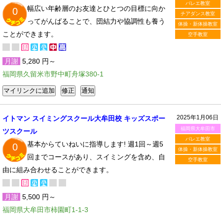
バレエ教室
幅広い年齢層のお友達とひとつの目標に向か
0
チアダンス教室
ってがんばることで、団結力や協調性も養う
体操・新体操教室
ことができます。
空手教室
月謝
5,280 円～
福岡県久留米市野中町舟塚380-1
2025年1月06日
イトマン スイミングスクール大牟田校 キッズスポー
福岡県大牟田市
ツスクール
バレエ教室
基本からていねいに指導します! 週1回～週5
0
体操・新体操教室
回までコースがあり、スイミングを含め、自
空手教室
由に組み合わせることができます。
月謝
5,500 円～
福岡県大牟田市柿園町1-1-3