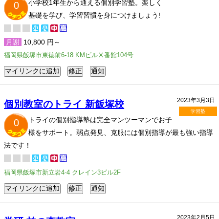
小学校1年生から通える個別学習塾。楽しく
0
基礎を学び、学習習慣を身につけましょう!
月謝
10,800 円～
福岡県飯塚市東徳前6-18 KMビルⅩ番館104号
2023年3月3日
個別教室のトライ 新飯塚校
学習塾
トライの個別指導塾は完全マンツーマンでお子
0
様をサポート。弱点発見、克服には個別指導が最も強い指導
法です！
福岡県飯塚市新立岩4-4 クレイン3ビル2F
2023年2月5日