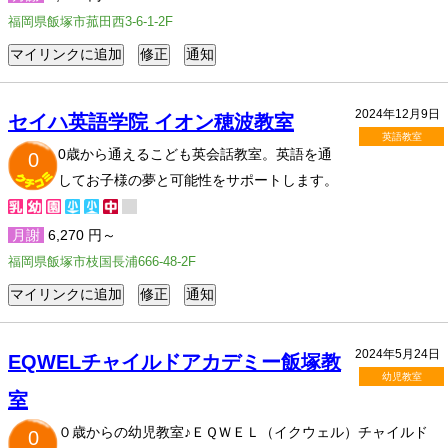
福岡県飯塚市菰田西3-6-1-2F
2024年12月9日
セイハ英語学院 イオン穂波教室
英語教室
0歳から通えるこども英会話教室。英語を通
0
してお子様の夢と可能性をサポートします。
月謝
6,270 円～
福岡県飯塚市枝国長浦666-48-2F
2024年5月24日
EQWELチャイルドアカデミー飯塚教
幼児教室
室
０歳からの幼児教室♪ＥＱＷＥＬ（イクウェル）チャイルド
0