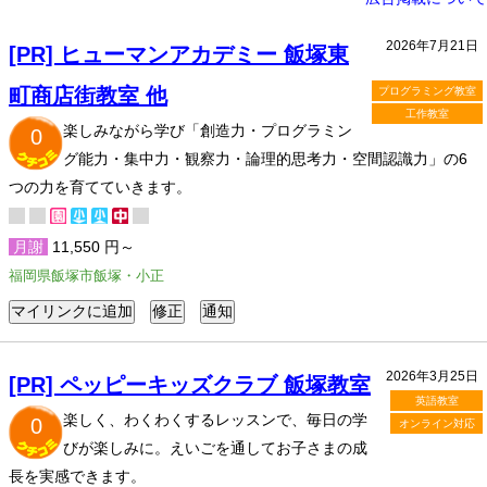
2026年7月21日
[PR] ヒューマンアカデミー 飯塚東
町商店街教室 他
プログラミング教室
工作教室
楽しみながら学び「創造力・プログラミン
0
グ能力・集中力・観察力・論理的思考力・空間認識力」の6
つの力を育てていきます。
月謝
11,550 円～
福岡県飯塚市飯塚・小正
2026年3月25日
[PR] ペッピーキッズクラブ 飯塚教室
英語教室
楽しく、わくわくするレッスンで、毎日の学
0
オンライン対応
びが楽しみに。えいごを通してお子さまの成
長を実感できます。