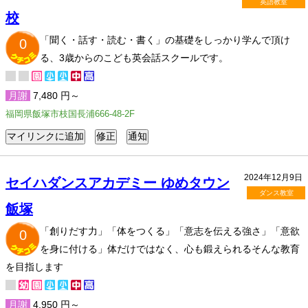
英語教室
校
「聞く・話す・読む・書く」の基礎をしっかり学んで頂け
0
る、3歳からのこども英会話スクールです。
月謝
7,480 円～
福岡県飯塚市枝国長浦666-48-2F
2024年12月9日
セイハダンスアカデミー ゆめタウン
ダンス教室
飯塚
「創りだす力」「体をつくる」「意志を伝える強さ」「意欲
0
を身に付ける」体だけではなく、心も鍛えられるそんな教育
を目指します
月謝
4,950 円～