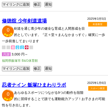
2025年3月5日
修徳舘 少年剣道道場
剣道教室
剣道を通じ青少年の健全な育成と人間形成を目
0
的としています。『正々堂々まんなかまっすぐ』確実に一歩
一歩前進してまいります
月謝
3,000 円～
福岡県飯塚市 B&G体育館
2025年1月6日
忍者ナイン 飯塚ひまわりラボ
スポーツ教室
あらゆるスポーツにつながる9つの動作を段階
0
的に習得することで誰でも運動能力アップ！お子さまの可能
性を引き出します。