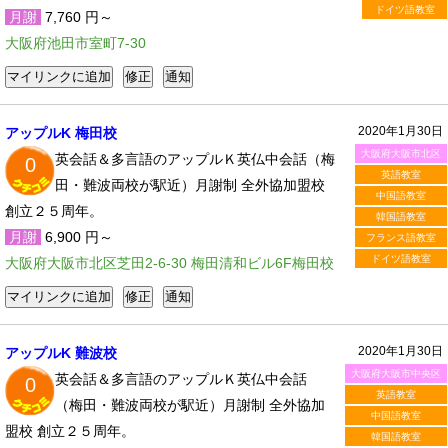
ドイツ語教室
月謝
7,760 円～
大阪府池田市室町7-30
2020年1月30日
アップルK 梅田校
大阪府大阪市北区
英会話＆多言語のアップルＫ英仏中会話（梅
0
英語教室
田・難波両校が駅近）月謝制 全外協加盟校
中国語教室
創立２５周年。
韓国語教室
月謝
6,900 円～
フランス語教室
ドイツ語教室
大阪府大阪市北区芝田2-6-30 梅田清和ビル6F梅田校
2020年1月30日
アップルK 難波校
大阪府大阪市中央区
英会話＆多言語のアップルＫ英仏中会話
0
英語教室
（梅田・難波両校が駅近）月謝制 全外協加
中国語教室
盟校 創立２５周年。
韓国語教室