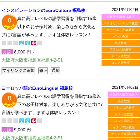
2021年6月02日
インスピレーションのEuroCulture 福島校
大阪府大阪市福島区
真に高いレベルの語学習得を目指す15歳
0
バイオリン・チェロ教室
以下のお子様対象。楽しみながら文化と
ボーカル・声楽教室
共に7言語が学べます。まずは体験レッスン！
ダンス教室
英語教室
フランス語教室
月謝
8,000 円～
ドイツ語教室
大阪府大阪市福島区福島4-2-51
ロシア語教室
2021年6月02日
ヨーロッパ語のEuroLingual 福島校
大阪府大阪市福島区
真に高いレベルの語学習得を目指す15歳以
0
英語教室
下のお子様対象。楽しみながら文化と共に7
フランス語教室
言語が学べます。まずは体験レッスン！
ドイツ語教室
ロシア語教室
イタリア語教室
月謝
9,000 円～
ポルトガル語教室
大阪府大阪市福島区福島4-2-51