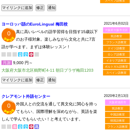
スペイン語教室
2021年6月02日
ヨーロッパ語のEuroLingual 梅田校
大阪府大阪市北区
真に高いレベルの語学習得を目指す15歳以下
0
英語教室
のお子様対象。楽しみながら文化と共に7言
フランス語教室
語が学べます。まずは体験レッスン！
ドイツ語教室
ロシア語教室
イタリア語教室
月謝
9,000 円～
ポルトガル語教室
大阪府大阪市北区鶴野町4-11 朝日プラザ梅田1203
スペイン語教室
2020年2月13日
クレアモント外語センター
大阪府池田市
外国人との交流を通して異文化に関心を持っ
0
英語教室
てもらい、国際理解を深めながら、英語を楽
中国語教室
しんで学んでもらいたい！と考えています。
韓国語教室
フランス語教室