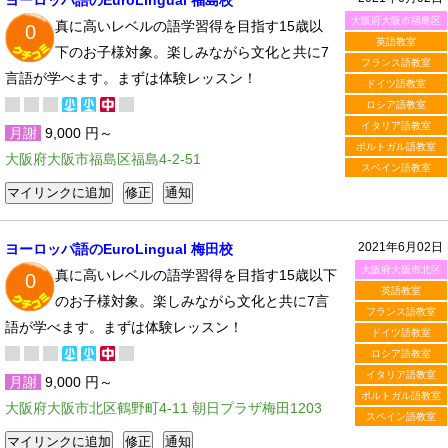
ヨーロッパ語のEuroLingual 福島校
大阪府大阪市福島区
真に高いレベルの語学習得を目指す15歳以
0
英語教室
下のお子様対象。楽しみながら文化と共に7
フランス語教室
言語が学べます。まずは体験レッスン！
ドイツ語教室
ロシア語教室
イタリア語教室
月謝
9,000 円～
ポルトガル語教室
大阪府大阪市福島区福島4-2-51
スペイン語教室
2021年6月02日
ヨーロッパ語のEuroLingual 梅田校
大阪府大阪市北区
真に高いレベルの語学習得を目指す15歳以下
0
英語教室
のお子様対象。楽しみながら文化と共に7言
フランス語教室
語が学べます。まずは体験レッスン！
ドイツ語教室
ロシア語教室
イタリア語教室
月謝
9,000 円～
ポルトガル語教室
大阪府大阪市北区鶴野町4-11 朝日プラザ梅田1203
スペイン語教室