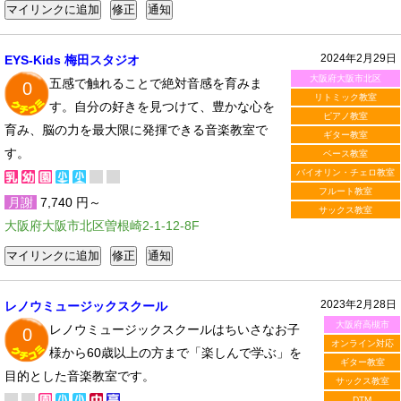
2024年2月29日
EYS-Kids 梅田スタジオ
大阪府大阪市北区
五感で触れることで絶対音感を育みま
0
リトミック教室
す。自分の好きを見つけて、豊かな心を
ピアノ教室
育み、脳の力を最大限に発揮できる音楽教室で
ギター教室
す。
ベース教室
バイオリン・チェロ教室
フルート教室
月謝
7,740 円～
サックス教室
大阪府大阪市北区曽根崎2-1-12-8F
2023年2月28日
レノウミュージックスクール
大阪府高槻市
レノウミュージックスクールはちいさなお子
0
オンライン対応
様から60歳以上の方まで「楽しんで学ぶ」を
ギター教室
目的とした音楽教室です。
サックス教室
DTM