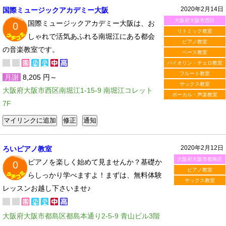
2020年2月14日
国際ミュージックアカデミー大阪
大阪府大阪市西区
国際ミュージックアカデミー大阪は、お
0
リトミック教室
しゃれで活気あふれる南堀江にある都会
ピアノ教室
の音楽教室です。
ベース教室
バイオリン・チェロ教室
フルート教室
月謝
8,205 円～
サックス教室
大阪府大阪市西区南堀江1-15-9 南堀江コレット
ボーカル・声楽教室
7F
2020年2月12日
ろいピアノ教室
大阪府大阪市都島区
ピアノを楽しく始めて見ませんか？基礎か
0
ピアノ教室
らしっかり学べますよ！まずは、無料体験
サックス教室
レッスンお越し下さいませ♪
大阪府大阪市都島区都島本通り2-5-9 青山ビル3階