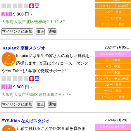
バイオリン・チェロ教室
フルート教室
月謝
9,800 円～
サックス教室
大阪府大阪市北区曽根崎2-1-12-8F
トランペット教室
2024年9月05日
InspiartZ 京橋スタジオ
大阪府大阪市都島区
InspiartZは学生の皆さんの新しい挑戦を
0
ピアノ教室
応援します! 楽器は全47コース、ダンス
ギター教室
やYouTubeも! 学割で徹底サポート!
ベース教室
バイオリン・チェロ教室
フルート教室
月謝
9,800 円～
サックス教室
大阪府大阪市都島区東野田町2-9-7-7F
トランペット教室
2024年2月29日
EYS-Kids なんばスタジオ
大阪府大阪市中央区
五感で触れることで絶対音感を育みま
0