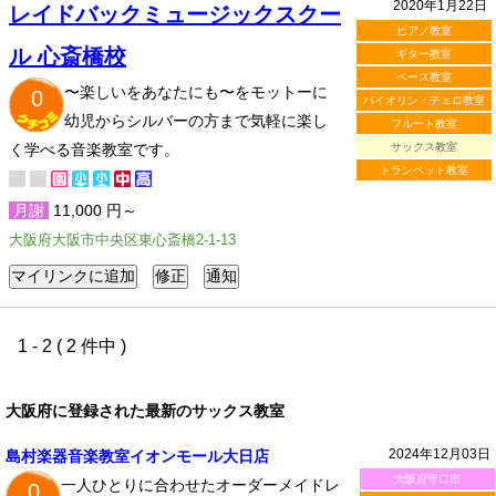
2020年1月22日
レイドバックミュージックスクー
ピアノ教室
ル 心斎橋校
ギター教室
ベース教室
〜楽しいをあなたにも〜をモットーに
0
バイオリン・チェロ教室
幼児からシルバーの方まで気軽に楽し
フルート教室
く学べる音楽教室です。
サックス教室
トランペット教室
月謝
11,000 円～
大阪府大阪市中央区東心斎橋2-1-13
1 - 2 ( 2 件中 )
大阪府に登録された最新のサックス教室
2024年12月03日
島村楽器音楽教室イオンモール大日店
大阪府守口市
一人ひとりに合わせたオーダーメイドレ
0