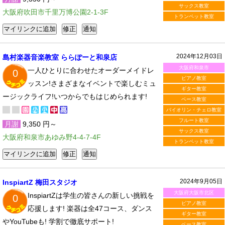
サックス教室
大阪府吹田市千里万博公園2-1-3F
トランペット教室
2024年12月03日
島村楽器音楽教室 ららぽーと和泉店
大阪府和泉市
一人ひとりに合わせたオーダーメイドレ
0
ピアノ教室
ッスン!さまざまなイベントで楽しむミュ
ギター教室
ージックライフ!いつからでもはじめられます!
ベース教室
バイオリン・チェロ教室
フルート教室
月謝
9,350 円～
サックス教室
大阪府和泉市あゆみ野4-4-7-4F
トランペット教室
2024年9月05日
InspiartZ 梅田スタジオ
大阪府大阪市北区
InspiartZは学生の皆さんの新しい挑戦を
0
ピアノ教室
応援します! 楽器は全47コース、ダンス
ギター教室
やYouTubeも! 学割で徹底サポート!
ベース教室