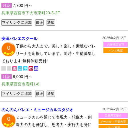
月謝
7,700 円～
兵庫県西宮市下大市東町20-5-2F
2025年2月12日
安田バレエスクール
兵庫県西宮市
子供から大人まで、美しく楽しく素敵なバレ
0
バレエ教室
リーナを応援しています。随時・生徒募集し
ております!無料体験受付!
月謝
8,000 円～
兵庫県西宮市霞町1-8
2025年2月12日
のんのんバレエ・ミュージカルスタジオ
兵庫県宝塚市
ミュージカルを通じて表現力・想像力・創
0
ボーカル・声楽教室
造力の力を伸ばし、思考力・実行力を身に
バレエ教室