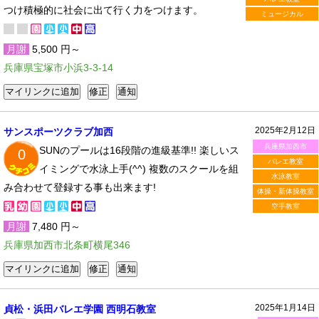
つけ積極的に社会に出て行く力をつけます。
ミュージカル
月謝
5,500 円～
兵庫県宝塚市小浜3-3-14
2025年2月12日
サンスポーツクラブ加西
兵庫県加西市
SUNのプールは16段階の進級基準!! 楽しいス
0
バレエ教室
イミングで水泳上手(^^) 複数のスクールを組
水泳教室
み合わせて登録する事も出来ます!
体操・新体操教室
空手教室
月謝
7,480 円～
兵庫県加西市北条町横尾346
2025年1月14日
貞松・浜田バレエ学園 西明石教室