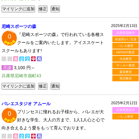
2025年2月13日
尼崎スポーツの森
兵庫県尼崎市
『尼崎スポーツの森』で行われている各種ス
0
発達障がい支援
クールをご案内いたします。アイススケート
バレエ教室
スクールもあります!
HIPHOP教室
水泳教室
サッカー教室
月謝
3,100 円～
書道教室
兵庫県尼崎市扇町43
英語教室
2025年2月12日
バレエスタジオ アムール
兵庫県西宮市
プリンセスに憧れるお子様から、バレエが大
0
バレエ教室
好きな学生、大人の方まで、1人1人心と心で
向き合えるよう愛をもって育んでおります。