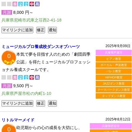
月謝
8,000 円～
兵庫県尼崎市武庫之荘西2-41-18
2025年9月09日
ミュージカルプロ養成校ダンスオブハーツ
兵庫県芦屋市
本気で夢を目指す人のための「劇団四季
0
ピアノ教室
公認」を得たミュージカルプロフェッシ
ボーカル・声楽教室
ョナル養成スクールです。
バレエ教室
HIPHOP教室
JAZZダンス教室
月謝
9,500 円～
テーマパークダンス教室
兵庫県芦屋市松の内町1-10
タップダンス教室
2025年8月12日
リトルマーメイド
兵庫県西宮市
幼児期からの心の成長を大切にし、
0