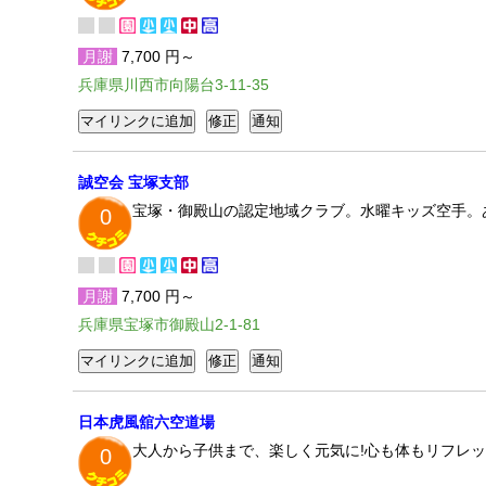
月謝
7,700 円～
兵庫県川西市向陽台3-11-35
誠空会 宝塚支部
宝塚・御殿山の認定地域クラブ。水曜キッズ空手。
0
月謝
7,700 円～
兵庫県宝塚市御殿山2-1-81
日本虎風舘六空道場
大人から子供まで、楽しく元気に!心も体もリフレッ
0