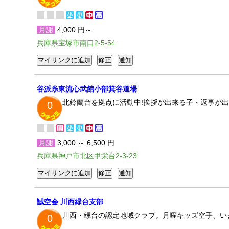
月謝
4,000 円～
兵庫県宝塚市南口2-5-54
谷派糸東流心武館小部箕谷道場
北鈴蘭台を拠点に活動中!挨拶が出来る子・返事が
0
月謝
3,000 ～ 6,500 円
兵庫県神戸市北区甲栄台2-3-23
誠空会 川西緑台支部
川西・緑台の認定地域クラブ。月曜キッズ空手、い
0