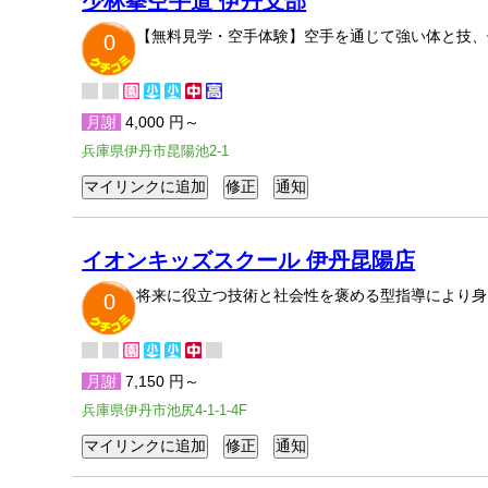
少林拳空手道 伊丹支部
【無料見学・空手体験】空手を通じて強い体と技、
0
月謝
4,000 円～
兵庫県伊丹市昆陽池2-1
イオンキッズスクール 伊丹昆陽店
将来に役立つ技術と社会性を褒める型指導により身
0
月謝
7,150 円～
兵庫県伊丹市池尻4-1-1-4F