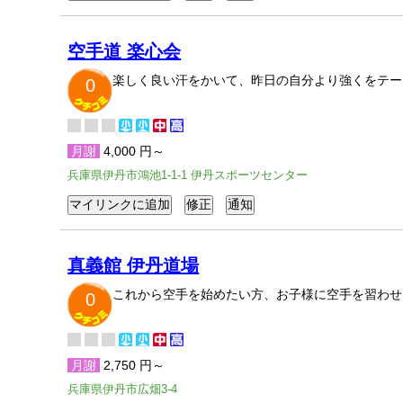
空手道 楽心会
楽しく良い汗をかいて、昨日の自分より強くをテー
0
月謝
4,000 円～
兵庫県伊丹市鴻池1-1-1 伊丹スポーツセンター
真義館 伊丹道場
これから空手を始めたい方、お子様に空手を習わせ
0
月謝
2,750 円～
兵庫県伊丹市広畑3-4