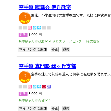
空手道 龍舞会 伊丹教室
園児、小学生向けの空手教室です。気軽に体験練習
0
月謝
1,000 円～
兵庫県伊丹市鴻池1-1-1 伊丹スポーツセンター3階柔道場
空手道 真門塾 緑ヶ丘支部
空手を通して礼節を重んじ何事にも結果を恐れず失
0
月謝
3,000 円～
兵庫県伊丹市高台2-14