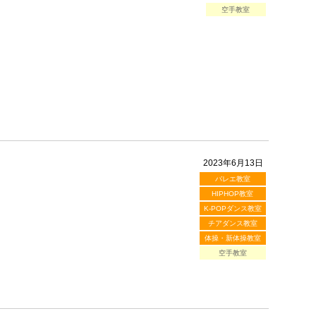
空手教室
2023年6月13日
バレエ教室
HIPHOP教室
K-POPダンス教室
チアダンス教室
体操・新体操教室
空手教室