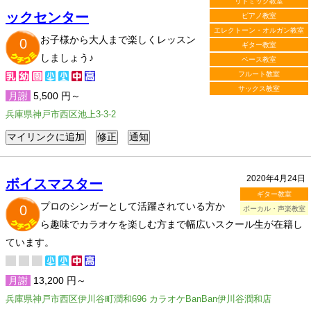
リトミック教室
ックセンター
ピアノ教室
エレクトーン・オルガン教室
お子様から大人まで楽しくレッスン
0
ギター教室
しましょう♪
ベース教室
フルート教室
サックス教室
月謝
5,500 円～
兵庫県神戸市西区池上3-3-2
2020年4月24日
ボイスマスター
ギター教室
プロのシンガーとして活躍されている方か
0
ボーカル・声楽教室
ら趣味でカラオケを楽しむ方まで幅広いスクール生が在籍し
ています。
月謝
13,200 円～
兵庫県神戸市西区伊川谷町潤和696 カラオケBanBan伊川谷潤和店