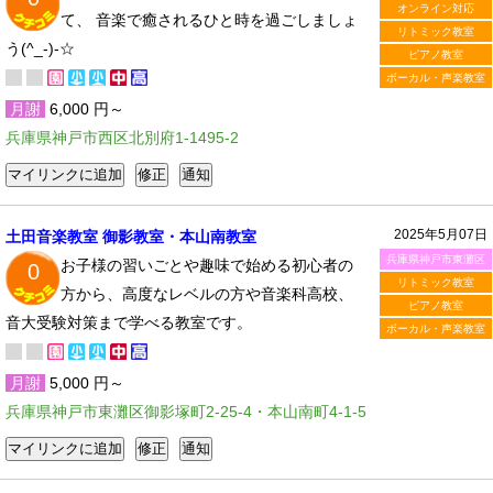
オンライン対応
て、 音楽で癒されるひと時を過ごしましょ
リトミック教室
う(^_-)-☆
ピアノ教室
ボーカル・声楽教室
月謝
6,000 円～
兵庫県神戸市西区北別府1-1495-2
2025年5月07日
土田音楽教室 御影教室・本山南教室
兵庫県神戸市東灘区
お子様の習いごとや趣味で始める初心者の
0
リトミック教室
方から、高度なレベルの方や音楽科高校、
ピアノ教室
音大受験対策まで学べる教室です。
ボーカル・声楽教室
月謝
5,000 円～
兵庫県神戸市東灘区御影塚町2-25-4・本山南町4-1-5