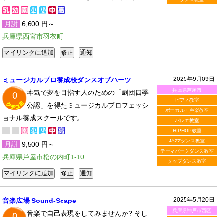
月謝
6,600 円～
兵庫県西宮市羽衣町
2025年9月09日
ミュージカルプロ養成校ダンスオブハーツ
兵庫県芦屋市
本気で夢を目指す人のための「劇団四季
0
ピアノ教室
公認」を得たミュージカルプロフェッシ
ボーカル・声楽教室
ョナル養成スクールです。
バレエ教室
HIPHOP教室
JAZZダンス教室
月謝
9,500 円～
テーマパークダンス教室
兵庫県芦屋市松の内町1-10
タップダンス教室
2025年5月20日
音楽広場 Sound-Scape
兵庫県神戸市西区
音楽で自己表現をしてみませんか? そし
0