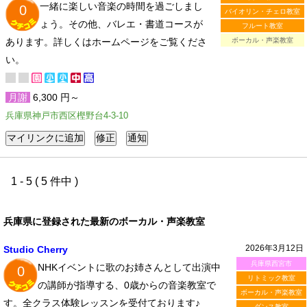
一緒に楽しい音楽の時間を過ごしまし
0
バイオリン・チェロ教室
ょう。その他、バレエ・書道コースが
フルート教室
あります。詳しくはホームページをご覧くださ
ボーカル・声楽教室
い。
月謝
6,300 円～
兵庫県神戸市西区樫野台4-3-10
1 - 5 ( 5 件中 )
兵庫県に登録された最新のボーカル・声楽教室
2026年3月12日
Studio Cherry
兵庫県西宮市
NHKイベントに歌のお姉さんとして出演中
0
リトミック教室
の講師が指導する、0歳からの音楽教室で
ボーカル・声楽教室
す。全クラス体験レッスンを受付ております♪
ダンス教室