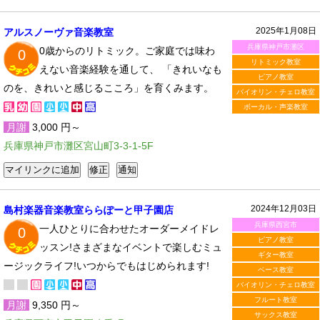
2025年1月08日
アルスノーヴァ音楽教室
兵庫県神戸市灘区
0歳からのリトミック。ご家庭では味わ
0
リトミック教室
えない音楽経験を通して、 「きれいなも
ピアノ教室
のを、きれいと感じるこころ」を育くみます。
バイオリン・チェロ教室
ボーカル・声楽教室
月謝
3,000 円～
兵庫県神戸市灘区宮山町3-3-1-5F
2024年12月03日
島村楽器音楽教室ららぽーと甲子園店
兵庫県西宮市
一人ひとりに合わせたオーダーメイドレ
0
ピアノ教室
ッスン!さまざまなイベントで楽しむミュ
ギター教室
ージックライフ!いつからでもはじめられます!
ベース教室
バイオリン・チェロ教室
フルート教室
月謝
9,350 円～
サックス教室