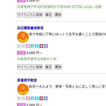
月謝
4,000 円
兵庫県神戸市北区道場町日下部1569 日下部ふれあい会館
浜辺麗風書道教室
筆で半紙に丁寧にゆっくり文字を書くことで普段の
0
月謝
4,000 円～
兵庫県芦屋市公光町9-7-3F
香蓮習字教室
幼児〜大人まで、硬筆・毛筆ともに正しく美しい文
0
月謝
5,000 円～