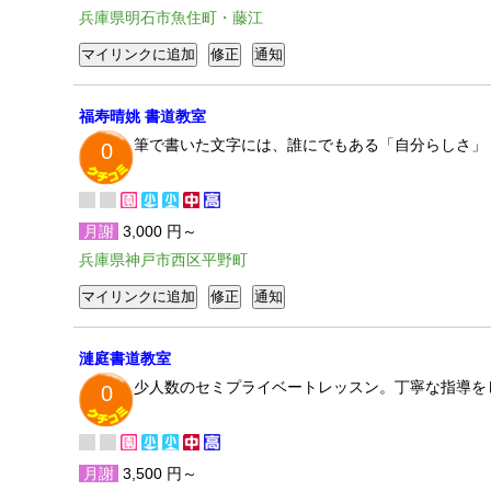
兵庫県明石市魚住町・藤江
福寿晴姚 書道教室
筆で書いた文字には、誰にでもある「自分らしさ」
0
月謝
3,000 円～
兵庫県神戸市西区平野町
漣庭書道教室
少人数のセミプライベートレッスン。丁寧な指導を
0
月謝
3,500 円～