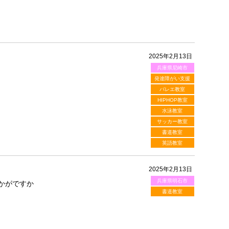
2025年2月13日
兵庫県尼崎市
発達障がい支援
バレエ教室
HIPHOP教室
水泳教室
サッカー教室
書道教室
英語教室
2025年2月13日
兵庫県明石市
かがですか
書道教室