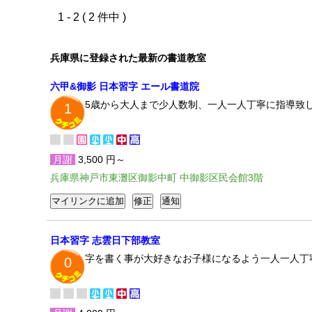
1 - 2 ( 2 件中 )
兵庫県に登録された最新の書道教室
六甲&御影 日本習字 エール書道院
5歳から大人まで少人数制、一人一人丁寧に指導致
1
月謝
3,500 円～
兵庫県神戸市東灘区御影中町 中御影区民会館3階
日本習字 志雲日下部教室
字を書く事が大好きなお子様になるよう一人一人丁
0