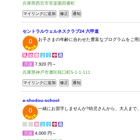
兵庫県西宮市苦楽園四番町
セントラルウェルネスクラブ24 六甲道
お子さまの年齢に合わせた豊富なプログラムをご用
0
月謝
7,920 円～
兵庫県神戸市灘区桜口町5-1-1-111
a-shodou-school
一緒にお習字しませんか?幼児さんから、大人まで
0
月謝
4,000 円～