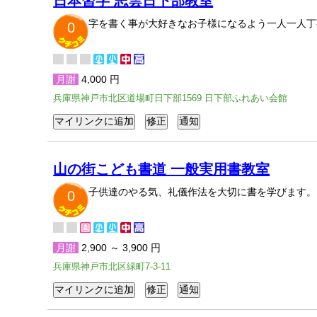
日本習字 志雲日下部教室
字を書く事が大好きなお子様になるよう一人一人丁
0
月謝
4,000 円
兵庫県神戸市北区道場町日下部1569 日下部ふれあい会館
山の街こども書道 一般実用書教室
子供達のやる気、礼儀作法を大切に書を学びます。
0
月謝
2,900 ～ 3,900 円
兵庫県神戸市北区緑町7-3-11