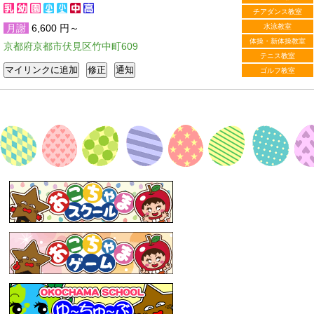
チアダンス教室
月謝
6,600 円～
水泳教室
体操・新体操教室
京都府京都市伏見区竹中町609
テニス教室
ゴルフ教室