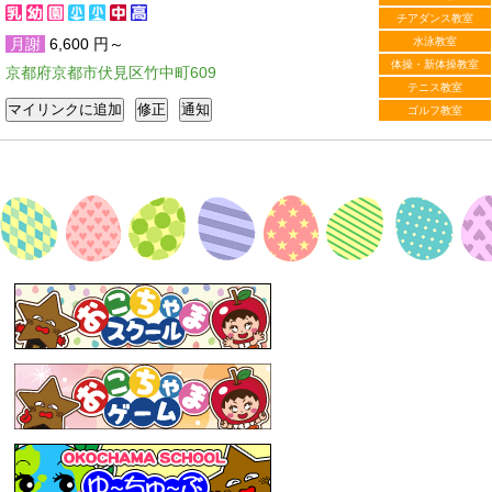
チアダンス教室
月謝
6,600 円～
水泳教室
体操・新体操教室
京都府京都市伏見区竹中町609
テニス教室
ゴルフ教室