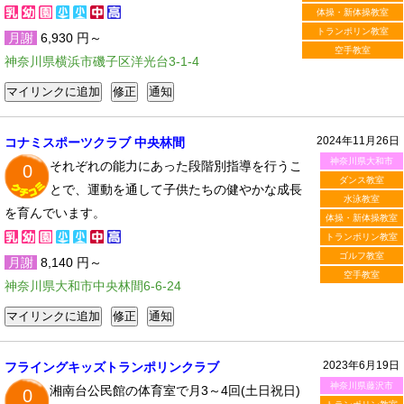
体操・新体操教室
トランポリン教室
月謝
6,930 円～
空手教室
神奈川県横浜市磯子区洋光台3-1-4
2024年11月26日
コナミスポーツクラブ 中央林間
神奈川県大和市
それぞれの能力にあった段階別指導を行うこ
0
ダンス教室
とで、運動を通して子供たちの健やかな成長
水泳教室
を育んでいます。
体操・新体操教室
トランポリン教室
ゴルフ教室
月謝
8,140 円～
空手教室
神奈川県大和市中央林間6-6-24
2023年6月19日
フライングキッズトランポリンクラブ
神奈川県藤沢市
湘南台公民館の体育室で月3～4回(土日祝日)
0