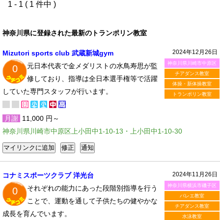
1 - 1 ( 1 件中 )
神奈川県に登録された最新のトランポリン教室
2024年12月26日
Mizutori sports club 武蔵新城gym
神奈川県川崎市中原区
元日本代表で金メダリストの水鳥寿思が監
0
チアダンス教室
修しており、指導は全日本選手権等で活躍
体操・新体操教室
していた専門スタッフが行います。
トランポリン教室
月謝
11,000 円～
神奈川県川崎市中原区上小田中1-10-13・上小田中1-10-30
2024年11月26日
コナミスポーツクラブ 洋光台
神奈川県横浜市磯子区
それぞれの能力にあった段階別指導を行う
0
バレエ教室
ことで、運動を通して子供たちの健やかな
チアダンス教室
成長を育んでいます。
水泳教室