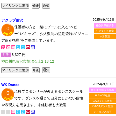
2025年9月11日
アクラブ藤沢
神奈川県藤沢市
保護者の方と一緒にプールに入る“ベビ
0
チアダンス教室
ー”や“キッズ”、少人数制の短期登録の“ジュニ
水泳教室
ア個別指導”をご準備しています。
月謝
6,327 円～
神奈川県藤沢市鵠沼石上2-13-12
2025年9月11日
WK Dance
神奈川県横浜市旭区
現役プロダンサーが教えるダンススクール
0
HIPHOP教室
です。ダンスを通じて自分にしかない個性
JAZZダンス教室
や表現力を磨きます。未経験者も大歓迎!
K-POPダンス教室
チアダンス教室