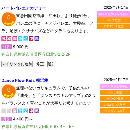
2025年9月17日
ハートバレエアカデミー
神奈川県横浜市青葉区
東急田園都市線「江田駅」より徒歩1分。
0
バレエ教室
バレエの他に、チア♡バレエ、太極拳、フ
チアダンス教室
ラ、足腰エクササイズなどのクラスもあります。
月謝
9,000 円～
神奈川県横浜市青葉区荏田北3-1-2-2F
2025年9月17日
Dance Flow Kids 横浜校
神奈川県横浜市中区
無理のないカリキュラムで、子供たちの
0
バレエ教室
「成長」と「ダンスのスキルアップ」の2つ
HIPHOP教室
をバランスよく育むことが大事だと考えています
JAZZダンス教室
チアダンス教室
月謝
4,400 円～
神奈川県横浜市中区太田町5-67-4F・5F