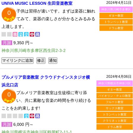
2024年4月11日
UNIVA MUSIC LESSON 生田音楽教室
神奈川県川崎市多摩区
子供は習得が速いです。まずは楽器に触れ
0
ギター教室
てみて、楽器の楽しさが分かるとみるみる
トランペット教室
上達します。
ドラム教室
月謝
9,350 円～
神奈川県川崎市多摩区西生田2-3-2
2024年4月06日
プルメリア音楽教室 クラウドナインスタジオ横
神奈川県横浜市神奈川区
浜北口店
ギター教室
プルメリア音楽教室は生徒様に寄り添
0
バイオリン・チェロ教室
い、共に素敵な音楽の時間を作り続ける
フルート教室
ことをお約束します!
サックス教室
トランペット教室
クラリネット教室
月謝
6,000 円～
ドラム教室
神奈川県横浜市神奈川区鶴屋町2-11-1