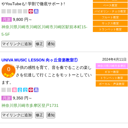
やYouTubeも! 学割で徹底サポート!
ベース教室
バイオリン・チェロ教室
フルート教室
月謝
9,800 円～
サックス教室
神奈川県川崎市川崎区川崎市川崎区駅前本町15-
トランペット教室
5-5F
2024年4月11日
UNIVA MUSIC LESSON 向ヶ丘音楽教室①
神奈川県川崎市多摩区
子供の感性を育て、音を奏でることの楽し
0
ギター教室
さを伝達して行くことをモットーとしてい
トランペット教室
ます。
ボーカル・声楽教室
月謝
9,350 円～
神奈川県川崎市多摩区登戸1731