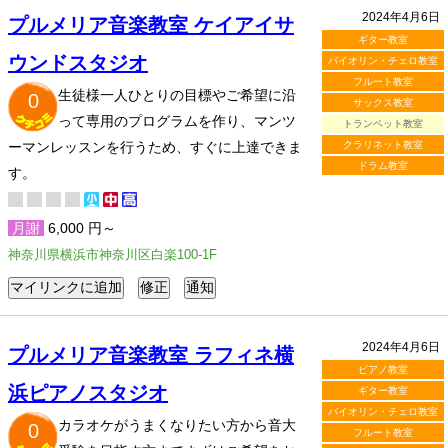
2024年4月6日
プルメリア音楽教室 ケイアイサ
ギター教室
ウンドスタジオ
バイオリン・チェロ教室
フルート教室
生徒様一人ひとりの目標やご希望に沿
0
サックス教室
って専用のプログラムを作り、マンツ
トランペット教室
ーマンレッスンを行うため、すぐに上達できま
クラリネット教室
ドラム教室
す。
月謝
6,000 円～
神奈川県横浜市神奈川区白楽100-1F
2024年4月6日
プルメリア音楽教室 ラフィネ横
ピアノ教室
浜ピアノスタジオ
ギター教室
バイオリン・チェロ教室
カラオケがうまくなりたい方から音大
0
フルート教室