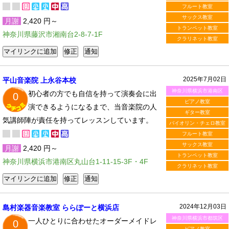
フルート教室
サックス教室
月謝
2,420 円～
トランペット教室
神奈川県藤沢市湘南台2-8-7-1F
クラリネット教室
2025年7月02日
平山音楽院 上永谷本校
神奈川県横浜市港南区
初心者の方でも自信を持って演奏会に出
0
ピアノ教室
演できるようになるまで、当音楽院の人
ギター教室
気講師陣が責任を持ってレッスンしています。
バイオリン・チェロ教室
フルート教室
サックス教室
月謝
2,420 円～
トランペット教室
神奈川県横浜市港南区丸山台1-11-15-3F・4F
クラリネット教室
2024年12月03日
島村楽器音楽教室 ららぽーと横浜店
神奈川県横浜市都筑区
一人ひとりに合わせたオーダーメイドレ
0
ピアノ教室