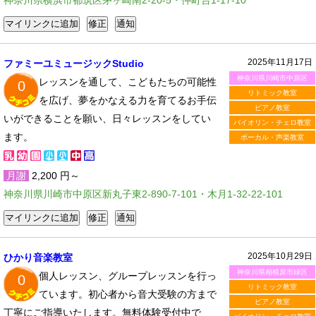
神奈川県横浜市都筑区茅ヶ崎南2-20-5・仲町台1-17-10
2025年11月17日
ファミーユミュージックStudio
神奈川県川崎市中原区
レッスンを通して、こどもたちの可能性
0
リトミック教室
を広げ、夢をかなえる力を育てるお手伝
ピアノ教室
いができることを願い、日々レッスンをしてい
バイオリン・チェロ教室
ます。
ボーカル・声楽教室
月謝
2,200 円～
神奈川県川崎市中原区新丸子東2-890-7-101・木月1-32-22-101
2025年10月29日
ひかり音楽教室
神奈川県相模原市緑区
個人レッスン、グループレッスンを行っ
0
リトミック教室
ています。初心者から音大受験の方まで
ピアノ教室
丁寧にご指導いたします。無料体験受付中で