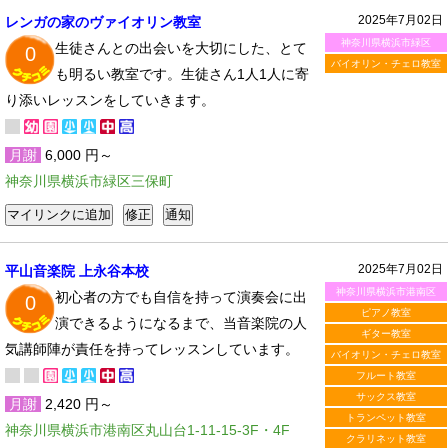
2025年7月02日
レンガの家のヴァイオリン教室
神奈川県横浜市緑区
生徒さんとの出会いを大切にした、とて
0
バイオリン・チェロ教室
も明るい教室です。生徒さん1人1人に寄
り添いレッスンをしていきます。
月謝
6,000 円～
神奈川県横浜市緑区三保町
2025年7月02日
平山音楽院 上永谷本校
神奈川県横浜市港南区
初心者の方でも自信を持って演奏会に出
0
ピアノ教室
演できるようになるまで、当音楽院の人
ギター教室
気講師陣が責任を持ってレッスンしています。
バイオリン・チェロ教室
フルート教室
サックス教室
月謝
2,420 円～
トランペット教室
神奈川県横浜市港南区丸山台1-11-15-3F・4F
クラリネット教室