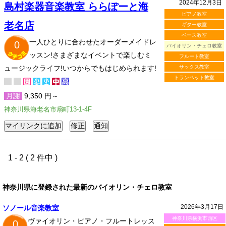
2024年12月3日
島村楽器音楽教室 ららぽーと海
ピアノ教室
老名店
ギター教室
ベース教室
一人ひとりに合わせたオーダーメイドレ
0
バイオリン・チェロ教室
ッスン!さまざまなイベントで楽しむミ
フルート教室
ュージックライフ!いつからでもはじめられます!
サックス教室
トランペット教室
月謝
9,350 円～
神奈川県海老名市扇町13-1-4F
1 - 2 ( 2 件中 )
神奈川県に登録された最新のバイオリン・チェロ教室
2026年3月17日
ソノール音楽教室
神奈川県横浜市西区
ヴァイオリン・ピアノ・フルートレッス
0