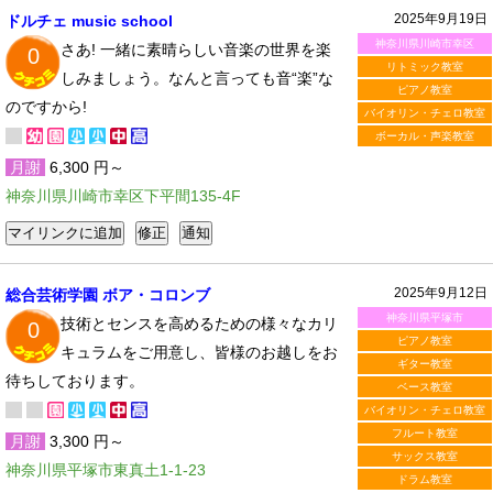
2025年9月19日
ドルチェ music school
神奈川県川崎市幸区
さあ! 一緒に素晴らしい音楽の世界を楽
0
リトミック教室
しみましょう。なんと言っても音“楽”な
ピアノ教室
のですから!
バイオリン・チェロ教室
ボーカル・声楽教室
月謝
6,300 円～
神奈川県川崎市幸区下平間135-4F
2025年9月12日
総合芸術学園 ボア・コロンブ
神奈川県平塚市
技術とセンスを高めるための様々なカリ
0
ピアノ教室
キュラムをご用意し、皆様のお越しをお
ギター教室
待ちしております。
ベース教室
バイオリン・チェロ教室
フルート教室
月謝
3,300 円～
サックス教室
神奈川県平塚市東真土1-1-23
ドラム教室