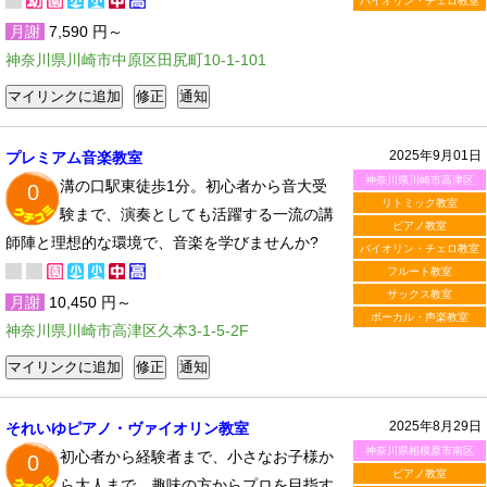
バイオリン・チェロ教室
月謝
7,590 円～
神奈川県川崎市中原区田尻町10-1-101
2025年9月01日
プレミアム音楽教室
神奈川県川崎市高津区
溝の口駅東徒歩1分。初心者から音大受
0
リトミック教室
験まで、演奏としても活躍する一流の講
ピアノ教室
師陣と理想的な環境で、音楽を学びませんか?
バイオリン・チェロ教室
フルート教室
サックス教室
月謝
10,450 円～
ボーカル・声楽教室
神奈川県川崎市高津区久本3-1-5-2F
2025年8月29日
それいゆピアノ・ヴァイオリン教室
神奈川県相模原市南区
初心者から経験者まで、小さなお子様か
0
ピアノ教室
ら大人まで。趣味の方からプロを目指す