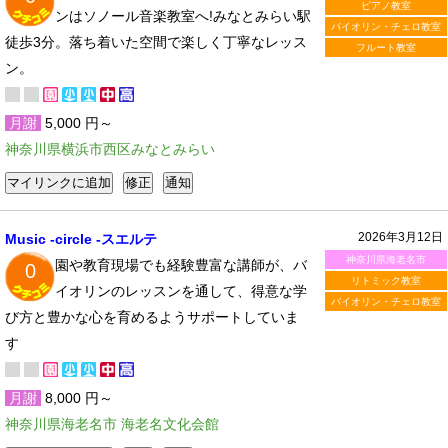
ピアノ教室
ンはソノール音楽教室へ!みなとみらい駅
バイオリン・チェロ教室
徒歩3分。落ち着いた空間で楽しく丁寧なレッス
フルート教室
ン。
月謝
5,000 円～
神奈川県横浜市西区みなとみらい
2026年3月12日
Music -circle -スエルテ
神奈川県海老名市
園や教育現場でも経験豊富な講師が、バ
0
リトミック教室
イオリンのレッスンを通して、得意な学
バイオリン・チェロ教室
び方と豊かな心を育めるようサポートしていま
す
月謝
8,000 円～
神奈川県海老名市 海老名文化会館