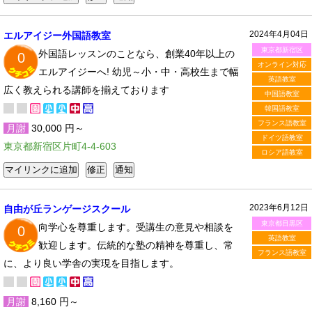
2024年4月04日
エルアイジー外国語教室
東京都新宿区
外国語レッスンのことなら、創業40年以上の
0
オンライン対応
エルアイジーへ! 幼児～小・中・高校生まで幅
英語教室
広く教えられる講師を揃えております
中国語教室
韓国語教室
フランス語教室
月謝
30,000 円～
ドイツ語教室
東京都新宿区片町4-4-603
ロシア語教室
2023年6月12日
自由が丘ランゲージスクール
東京都目黒区
向学心を尊重します。受講生の意見や相談を
0
英語教室
歓迎します。伝統的な塾の精神を尊重し、常
フランス語教室
に、より良い学舎の実現を目指します。
月謝
8,160 円～