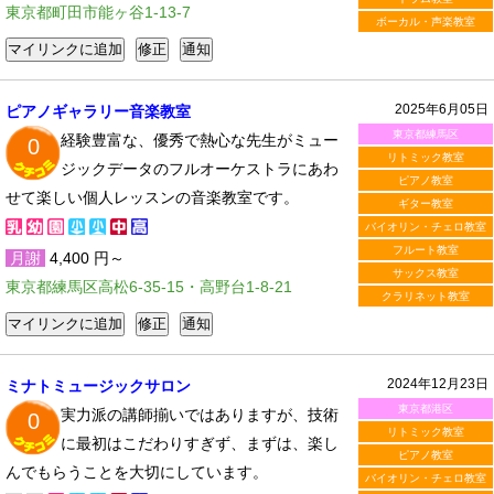
東京都町田市能ヶ谷1-13-7
ボーカル・声楽教室
2025年6月05日
ピアノギャラリー音楽教室
東京都練馬区
経験豊富な、優秀で熱心な先生がミュー
0
リトミック教室
ジックデータのフルオーケストラにあわ
ピアノ教室
せて楽しい個人レッスンの音楽教室です。
ギター教室
バイオリン・チェロ教室
フルート教室
月謝
4,400 円～
サックス教室
東京都練馬区高松6-35-15・高野台1-8-21
クラリネット教室
2024年12月23日
ミナトミュージックサロン
東京都港区
実力派の講師揃いではありますが、技術
0
リトミック教室
に最初はこだわりすぎず、まずは、楽し
ピアノ教室
んでもらうことを大切にしています。
バイオリン・チェロ教室