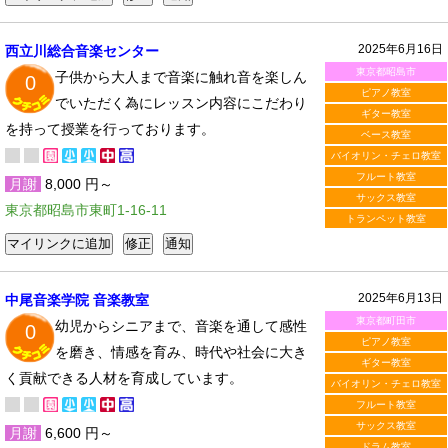
2025年6月16日
西立川総合音楽センター
東京都昭島市
子供から大人まで音楽に触れ音を楽しん
0
ピアノ教室
でいただく為にレッスン内容にこだわり
ギター教室
を持って授業を行っております。
ベース教室
バイオリン・チェロ教室
フルート教室
月謝
8,000 円～
サックス教室
東京都昭島市東町1-16-11
トランペット教室
2025年6月13日
中尾音楽学院 音楽教室
東京都町田市
幼児からシニアまで、音楽を通して感性
0
ピアノ教室
を磨き、情感を育み、時代や社会に大き
ギター教室
く貢献できる人材を育成しています。
バイオリン・チェロ教室
フルート教室
サックス教室
月謝
6,600 円～
ドラム教室