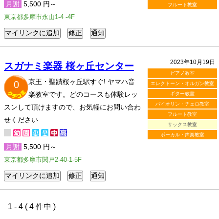
月謝
5,500 円～
フルート教室
東京都多摩市永山1-4 -4F
2023年10月19日
スガナミ楽器 桜ヶ丘センター
ピアノ教室
京王・聖蹟桜ヶ丘駅すぐ! ヤマハ音
0
エレクトーン・オルガン教室
楽教室です。どのコースも体験レッ
ギター教室
バイオリン・チェロ教室
スンして頂けますので、お気軽にお問い合わ
フルート教室
せください
サックス教室
ボーカル・声楽教室
月謝
5,500 円～
東京都多摩市関戸2-40-1-5F
1 - 4 ( 4 件中 )