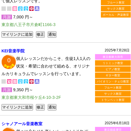
て個人レッスンです。
フルート教室
サックス教室
ボーカル・声楽教室
月謝
7,000 円～
東京都八王子市片倉町1166-3
2025年7月28日
KEI音楽学院
東京都東大和市
個人レッスンだからこそ、生徒1人1人の
0
リトミック教室
状況・希望に合わせて組める、オリジナ
ピアノ教室
ルカリキュラムでレッスンを行っています。
ギター教室
バイオリン・チェロ教室
フルート教室
月謝
9,350 円～
サックス教室
東京都東大和市桜ケ丘4-10-3-2F
トランペット教室
2025年6月18日
シャノアール音楽教室
東京都多摩市