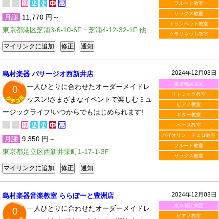
フルート教室
サックス教室
月謝
11,770 円～
トランペット教室
東京都港区芝浦3-6-10-6F・芝浦4-12-32-1F 他
クラリネット教室
2024年12月03日
島村楽器 パサージオ西新井店
東京都足立区
一人ひとりに合わせたオーダーメイドレ
0
リトミック教室
ッスン!さまざまなイベントで楽しむミュ
ピアノ教室
ージックライフ!いつからでもはじめられます!
ギター教室
ベース教室
バイオリン・チェロ教室
月謝
9,350 円～
フルート教室
東京都足立区西新井栄町1-17-1-3F
サックス教室
2024年12月03日
島村楽器音楽教室 ららぽーと豊洲店
東京都江東区
一人ひとりに合わせたオーダーメイドレ
0
ピアノ教室