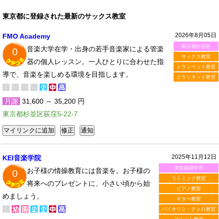
東京都に登録された最新のサックス教室
2026年8月05日
FMO Academy
東京都杉並区
音楽大学在学・出身の若手音楽家による管楽
0
サックス教室
器の個人レッスン。一人ひとりに合わせた指
トランペット教室
導で、音楽を楽しめる環境を目指します。
クラリネット教室
月謝
31,600 ～ 35,200 円
東京都杉並区荻窪5-22-7
2025年11月12日
KEI音楽学院
東京都府中市
お子様の情操教育には音楽を。お子様の
0
リトミック教室
将来へのプレゼントに、小さい頃から始
ピアノ教室
めましょう。
ギター教室
バイオリン・チェロ教室