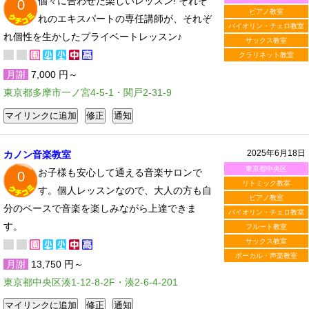
個々に合わせた楽しいレッスン! それぞ
0
ピアノ教室
れのエキスパートの専任講師が、それぞ
バイオリン・チェロ教室
れ個性を生かしたプライベートレッスン♪
サックス教室
クラリネット教室
月謝
7,000 円～
東京都多摩市一ノ宮4-5-1・関戸2-31-9
2025年6月18日
カノン音楽教室
東京都中央区
お子様も安心して通える音楽サロンで
0
リトミック教室
す。個人レッスンなので、大人の方も自
ピアノ教室
分のペースで音楽を楽しみながら上達できま
バイオリン・チェロ教室
す。
フルート教室
サックス教室
ボーカル・声楽教室
月謝
13,750 円～
東京都中央区湊1-12-8-2F・湊2-6-4-201