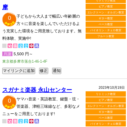
リトミック教室
摩
ピアノ教室
エレクトーン・オルガン教室
子どもから大人まで幅広い年齢層の
0
ギター教室
方々に音楽を楽しんでいただけるよ
ベース教室
う充実した環境をご用意致しております。無
バイオリン・チェロ教室
フルート教室
料体験、実施中!
月謝
5,500 円～
東京都多摩市落合1-46-1-4F
2023年10月19日
スガナミ楽器 永山センター
リトミック教室
ヤマハ音楽・英語教室、鍵盤・弦・
0
ピアノ教室
管楽器、津軽三味線など、多彩なメ
エレクトーン・オルガン教室
ギター教室
ニューをご用意しております!
ベース教室
バイオリン・チェロ教室