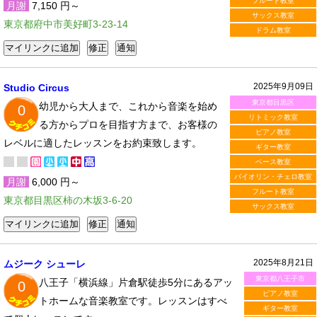
フルート教室
月謝
7,150 円～
サックス教室
東京都府中市美好町3-23-14
ドラム教室
2025年9月09日
Studio Circus
東京都目黒区
幼児から大人まで、これから音楽を始め
0
リトミック教室
る方からプロを目指す方まで、お客様の
ピアノ教室
レベルに適したレッスンをお約束致します。
ギター教室
ベース教室
バイオリン・チェロ教室
月謝
6,000 円～
フルート教室
東京都目黒区柿の木坂3-6-20
サックス教室
2025年8月21日
ムジーク シューレ
東京都八王子市
八王子「横浜線」片倉駅徒歩5分にあるアッ
0
ピアノ教室
トホームな音楽教室です。レッスンはすべ
ギター教室