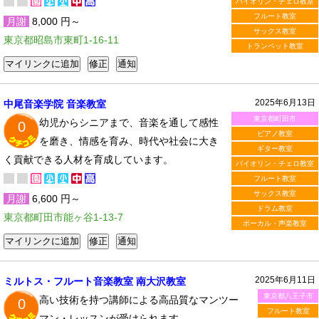
バイオリン・チェロ教室
フルート教室
月謝
8,000 円～
サックス教室
東京都昭島市東町1-16-11
トランペット教室
2025年6月13日
中尾音楽学院 音楽教室
東京都町田市
幼児からシニアまで、音楽を通して感性
0
ピアノ教室
を磨き、情感を育み、時代や社会に大き
ギター教室
く貢献できる人材を育成しています。
バイオリン・チェロ教室
フルート教室
サックス教室
月謝
6,600 円～
ドラム教室
東京都町田市能ヶ谷1-13-7
ボーカル・声楽教室
2025年6月11日
ミルトス・フルート音楽教室 南大沢教室
東京都八王子市
高い技術を持つ講師による高品質なマンツー
0
フルート教室
マン・レッスンが受けられます。