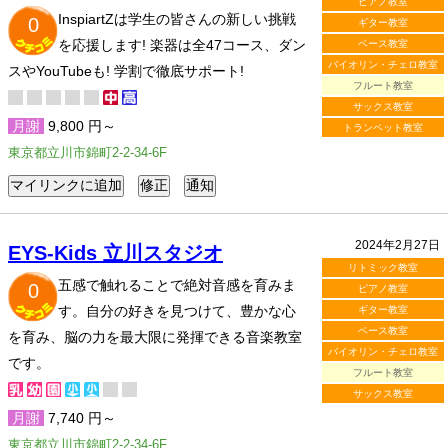
ピアノ教室
InspiartZは学生の皆さんの新しい挑戦
0
ギター教室
を応援します! 楽器は全47コース、ダン
ベース教室
バイオリン・チェロ教室
スやYouTubeも! 学割で徹底サポート!
フルート教室
サックス教室
月謝
9,800 円～
トランペット教室
東京都立川市錦町2-2-34-6F
2024年2月27日
EYS-Kids 立川スタジオ
リトミック教室
五感で触れることで絶対音感を育みま
0
ピアノ教室
す。自分の好きを見つけて、豊かな心
ギター教室
ベース教室
を育み、脳の力を最大限に発揮できる音楽教室
バイオリン・チェロ教室
です。
フルート教室
サックス教室
月謝
7,740 円～
東京都立川市錦町2-2-34-6F