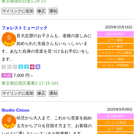
東京都港区白金1-29-13
2025年10月16日
フォレストミュージック
東京都目黒区
音大志望のお子さんも、老後の楽しみに
0
ピアノ教室
始められた生徒さんもいらっしゃいま
ギター教室
す。あなた自身の音楽を見つけるお手伝いをし
バイオリン・チェロ教室
ます。
フルート教室
ボーカル・声楽教室
月謝
7,000 円～
東京都目黒区鷹番2-17-15-101
2025年9月09日
Studio Circus
東京都目黒区
幼児から大人まで、これから音楽を始め
0
リトミック教室
る方からプロを目指す方まで、お客様の
ピアノ教室
レベルに適したレッスンをお約束致します。