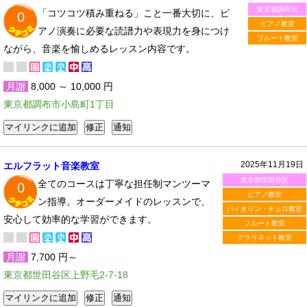
東京都調布市
「コツコツ積み重ねる」こと一番大切に、ピ
0
ピアノ教室
アノ演奏に必要な読譜力や表現力を身につけ
フルート教室
ながら、音楽を愉しめるレッスン内容です。
月謝
8,000 ～ 10,000 円
東京都調布市小島町1丁目
2025年11月19日
エルフラット音楽教室
東京都世田谷区
全てのコースは丁寧な担任制マンツーマ
0
ピアノ教室
ン指導。オーダーメイドのレッスンで、
バイオリン・チェロ教室
安心して効率的な学習ができます。
フルート教室
クラリネット教室
月謝
7,700 円～
東京都世田谷区上野毛2-7-18