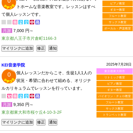
0
ピアノ教室
トホームな音楽教室です。レッスンはすべ
ギター教室
て個人レッスンです。
フルート教室
サックス教室
ボーカル・声楽教室
月謝
7,000 円～
東京都八王子市片倉町1166-3
2025年7月28日
KEI音楽学院
東京都東大和市
個人レッスンだからこそ、生徒1人1人の
0
リトミック教室
状況・希望に合わせて組める、オリジナ
ピアノ教室
ルカリキュラムでレッスンを行っています。
ギター教室
バイオリン・チェロ教室
フルート教室
月謝
9,350 円～
サックス教室
東京都東大和市桜ケ丘4-10-3-2F
トランペット教室