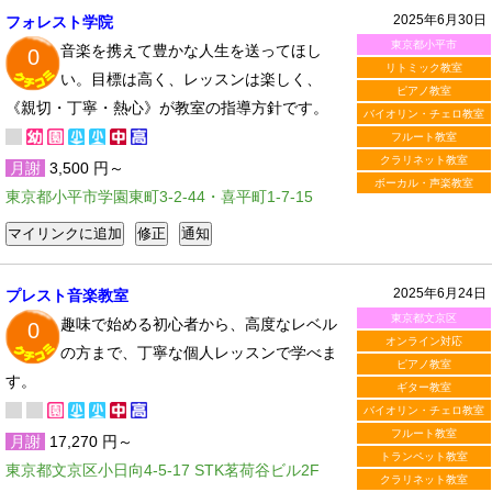
2025年6月30日
フォレスト学院
東京都小平市
音楽を携えて豊かな人生を送ってほし
0
リトミック教室
い。目標は高く、レッスンは楽しく、
ピアノ教室
《親切・丁寧・熱心》が教室の指導方針です。
バイオリン・チェロ教室
フルート教室
クラリネット教室
月謝
3,500 円～
ボーカル・声楽教室
東京都小平市学園東町3-2-44・喜平町1-7-15
2025年6月24日
プレスト音楽教室
東京都文京区
趣味で始める初心者から、高度なレベル
0
オンライン対応
の方まで、丁寧な個人レッスンで学べま
ピアノ教室
す。
ギター教室
バイオリン・チェロ教室
フルート教室
月謝
17,270 円～
トランペット教室
東京都文京区小日向4-5-17 STK茗荷谷ビル2F
クラリネット教室