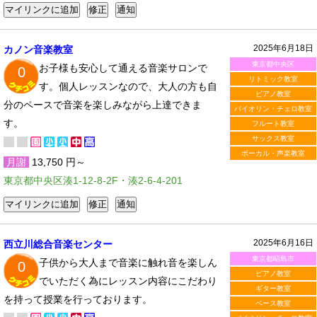
2025年6月18日
カノン音楽教室
東京都中央区
お子様も安心して通える音楽サロンで
0
リトミック教室
す。個人レッスンなので、大人の方も自
ピアノ教室
分のペースで音楽を楽しみながら上達できま
バイオリン・チェロ教室
す。
フルート教室
サックス教室
ボーカル・声楽教室
月謝
13,750 円～
東京都中央区湊1-12-8-2F・湊2-6-4-201
2025年6月16日
西立川総合音楽センター
東京都昭島市
子供から大人まで音楽に触れ音を楽しん
0
ピアノ教室
でいただく為にレッスン内容にこだわり
ギター教室
を持って授業を行っております。
ベース教室