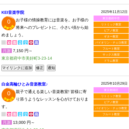
2025年11月12日
KEI音楽学院
東京都府中市
お子様の情操教育には音楽を。お子様の
0
リトミック教室
将来へのプレゼントに、小さい頃から始
ピアノ教室
めましょう。
ギター教室
バイオリン・チェロ教室
フルート教室
月謝
7,150 円～
サックス教室
東京都府中市美好町3-23-14
ドラム教室
2025年10月29日
白金高輪ひとみ音楽教室♪
東京都港区
親子で通える楽しい音楽教室! 皆様に寄
0
リトミック教室
り添うようなレッスンを心がけておりま
ピアノ教室
す。
バイオリン・チェロ教室
フルート教室
月謝
13,000 円～