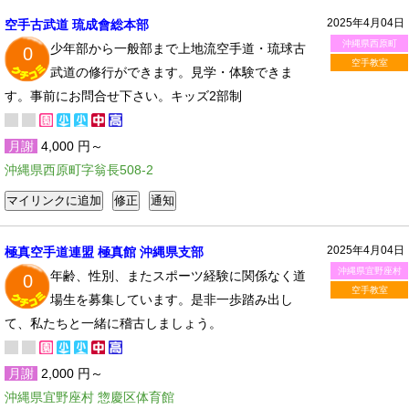
2025年4月04日
空手古武道 琉成會総本部
沖縄県西原町
少年部から一般部まで上地流空手道・琉球古
0
空手教室
武道の修行ができます。見学・体験できま
す。事前にお問合せ下さい。キッズ2部制
月謝
4,000 円～
沖縄県西原町字翁長508-2
2025年4月04日
極真空手道連盟 極真館 沖縄県支部
沖縄県宜野座村
年齢、性別、またスポーツ経験に関係なく道
0
空手教室
場生を募集しています。是非一歩踏み出し
て、私たちと一緒に稽古しましょう。
月謝
2,000 円～
沖縄県宜野座村 惣慶区体育館