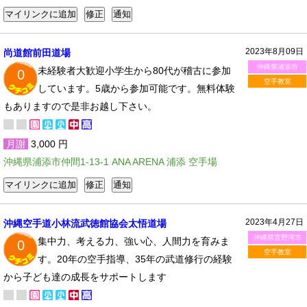
2023年8月09日
尚道館前田道場
沖縄県浦添市
未経験者大歓迎小学生から80代が稽古に参加
0
空手教室
しています。5歳から参加可能です。無料体験
もありますので是非お越し下さい。
月謝
3,000 円
沖縄県浦添市仲間1-13-1 ANA ARENA 浦添 空手場
2023年4月27日
沖縄空手道小林流武徳館協会太悟道場
沖縄県宜野湾市
集中力、考える力、強い心、人間力を育みま
0
空手教室
す。20年の空手指導、35年の武道修行の経験
から子ども達の成長をサポートします