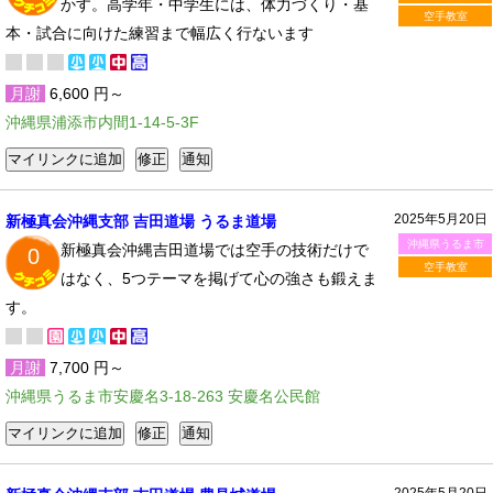
かす。高学年・中学生には、体力づくり・基
空手教室
本・試合に向けた練習まで幅広く行ないます
月謝
6,600 円～
沖縄県浦添市内間1-14-5-3F
2025年5月20日
新極真会沖縄支部 吉田道場 うるま道場
沖縄県うるま市
新極真会沖縄吉田道場では空手の技術だけで
0
空手教室
はなく、5つテーマを掲げて心の強さも鍛えま
す。
月謝
7,700 円～
沖縄県うるま市安慶名3-18-263 安慶名公民館
2025年5月20日