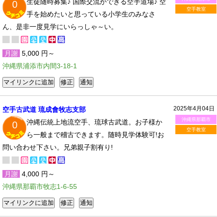
生徒随時募集♪ 国際交流ができる空手道場♪ 空
0
空手教室
手を始めたいと思っている小学生のみなさ
ん、是非一度見学にいらっしゃ～い。
月謝
5,000 円～
沖縄県浦添市内間3-18-1
2025年4月04日
空手古武道 琉成會牧志支部
沖縄県那覇市
沖縄伝統上地流空手、琉球古武道。お子様か
0
空手教室
ら一般まで稽古できます。随時見学体験可!お
問い合わせ下さい。兄弟親子割有り!
月謝
4,000 円～
沖縄県那覇市牧志1-6-55