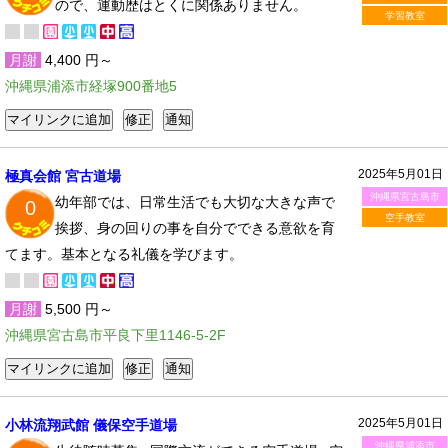
ので、運動歴はとくに関係ありません。
学習教室
月謝
4,400 円～
沖縄県浦添市経塚900番地5
2025年5月01日
極真会館 宮古道場
沖縄県宮古島市
幼年部では、日常生活でも大切な大きな声で
0
空手教室
挨拶、身の回りの事を自分でできる意欲を育
てます。基本となる礼儀を学びます。
月謝
5,500 円～
沖縄県宮古島市平良下里1146-5-2F
2025年5月01日
小林流翔武館 儀保空手道場
沖縄県浦添市