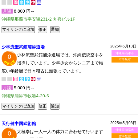
月謝
8,800 円～
沖縄県那覇市字安謝231-2 丸喜ビル1F
2025年5月13日
少林流聖武館浦添道場
沖縄県浦添市
少林流聖武館浦添道場では、沖縄伝統空手を
0
空手教室
指導しています。少年少女からシニアまで幅
広い年齢層で日々稽古に頑張っています。
月謝
5,000 円～
沖縄県浦添市牧港4-20-6
2025年5月08日
天行健中国武術館
沖縄県浦添市
太極拳は一人一人の体力に合わせて行います
0
空手教室