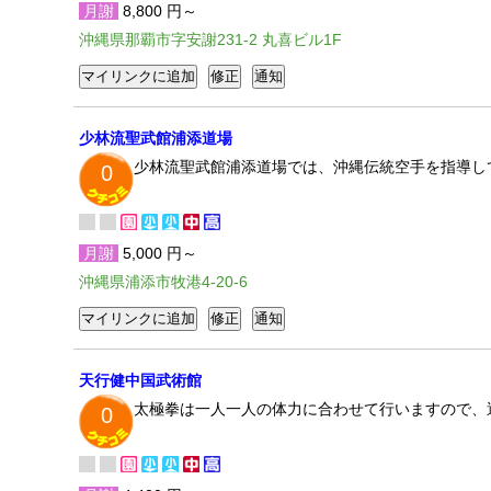
月謝
8,800 円～
沖縄県那覇市字安謝231-2 丸喜ビル1F
少林流聖武館浦添道場
少林流聖武館浦添道場では、沖縄伝統空手を指導し
0
月謝
5,000 円～
沖縄県浦添市牧港4-20-6
天行健中国武術館
太極拳は一人一人の体力に合わせて行いますので、
0