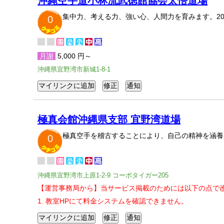
沖縄空手道小林流武徳館協会太悟道場
集中力、考える力、強い心、人間力を育みます。2
0
月謝
5,000 円～
沖縄県宜野湾市新城1-8-1
極真会館沖縄県支部 宜野湾道場
極真空手を稽古することにより、自己の精神を涵養
0
沖縄県宜野湾市上原1-2-9 コーポタイガー205
【運営事務局から】当サービス掲載のためには以下の点で
1. 教室HPにて料金システムを確認できません。