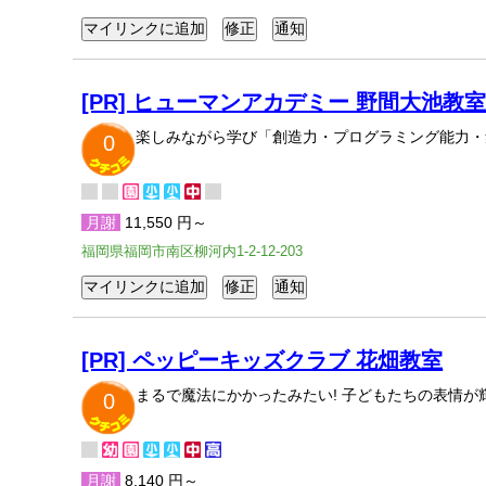
[PR] ヒューマンアカデミー 野間大池教
楽しみながら学び「創造力・プログラミング能力・
0
月謝
11,550 円～
福岡県福岡市南区柳河内1-2-12-203
[PR] ペッピーキッズクラブ 花畑教室
まるで魔法にかかったみたい! 子どもたちの表情
0
月謝
8,140 円～