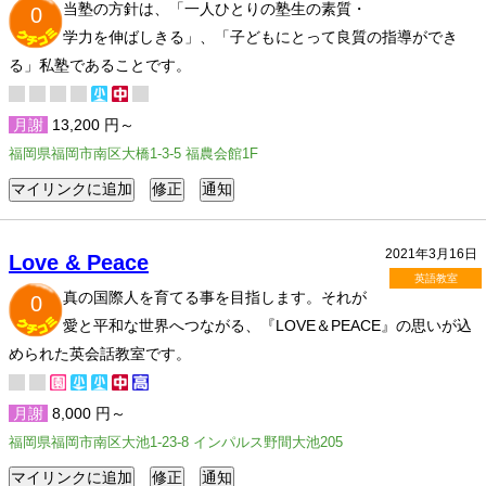
当塾の方針は、「一人ひとりの塾生の素質・
0
学力を伸ばしきる」、「子どもにとって良質の指導ができ
る」私塾であることです。
月謝
13,200 円～
福岡県福岡市南区大橋1-3-5 福農会館1F
2021年3月16日
Love & Peace
英語教室
真の国際人を育てる事を目指します。それが
0
愛と平和な世界へつながる、『LOVE＆PEACE』の思いが込
められた英会話教室です。
月謝
8,000 円～
福岡県福岡市南区大池1-23-8 インパルス野間大池205