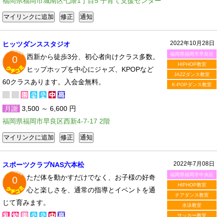
福岡県福岡市城南区七隈1丁目5 子育て支援センター
2022年10月28日
ヒッツダンススタジオ
福岡県福岡市早良区
西新から徒歩3分、初心者向けクラス多数。
0
HIPHOP教室
ヒップホップを中心にジャズ、KPOPなど
JAZZダンス教室
60クラスあります。入会金無料。
K-POPダンス教室
月謝
3,500 ～ 6,600 円
福岡県福岡市早良区西新4-7-17 2階
2022年7月08日
スポーツクラブNAS六本松
福岡県福岡市中央区
ただ体を動かすだけでなく、お子様の好奇
0
HIPHOP教室
心と楽しさを、通常の指導とイベントを通
チアダンス教室
じて育みます。
水泳教室
サッカー教室