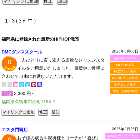
1 - 3 ( 3 件中 )
福岡県に登録された最新のHIPHOP教室
2025年3月06日
DMCダンススクール
福岡県久留米市
一人ひとりに寄り添える柔軟なレッスンスタ
0
HIPHOP教室
イルをご用意いたしました。目標やご希望に
JAZZダンス教室
合わせて自由にお選びいただけます。
K-POPダンス教室
チアダンス教室
体操・新体操教室
月謝
3,300 円～
福岡県久留米市西町1193-2
2025年2月26日
エスタ門司店
福岡県北九州市門司区
お子様の成長を親御様とコーチが「喜び」
0