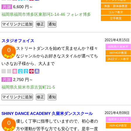
月謝
6,600 円～
体操・新体操教室
ゴルフ教室
福岡県福岡市博多区東那珂1-14-46 フォレオ博多
空手教室
2021年4月15日
スタジオフェイス
福岡県久留米市
ストリートダンスを始めて見ませんか？様々
0
HIPHOP教室
なジャンルからお好きなスタイルが選べてち
JAZZダンス教室
いさなお子様から、大人まで
月謝
2,750 円～
福岡県久留米市原古賀町21-5
2021年4月09日
SHINY DANCE ACADEMY 久留米ダンススクール
福岡県久留米市
優しく丁寧に指導していますので、初心者の
0
HIPHOP教室
方や運動が苦手な方でも安心です。是非一度