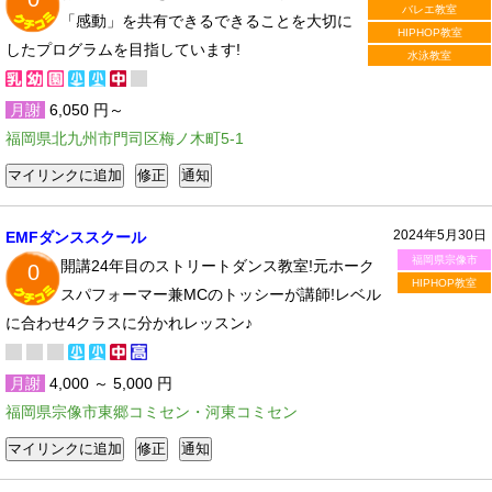
バレエ教室
「感動」を共有できるできることを大切に
HIPHOP教室
したプログラムを目指しています!
水泳教室
月謝
6,050 円～
福岡県北九州市門司区梅ノ木町5-1
2024年5月30日
EMFダンススクール
福岡県宗像市
開講24年目のストリートダンス教室!元ホーク
0
HIPHOP教室
スパフォーマー兼MCのトッシーが講師!レベル
に合わせ4クラスに分かれレッスン♪
月謝
4,000 ～ 5,000 円
福岡県宗像市東郷コミセン・河東コミセン