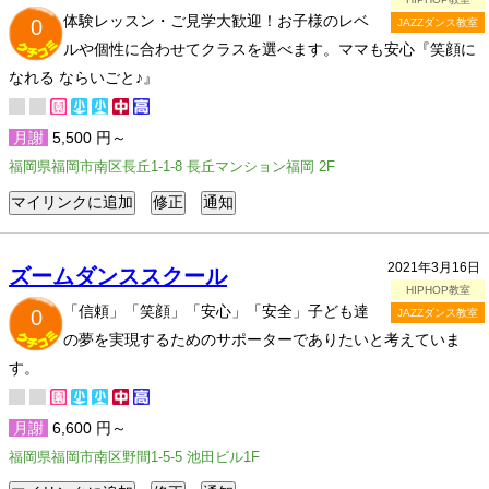
体験レッスン・ご見学大歓迎！お子様のレベ
0
JAZZダンス教室
ルや個性に合わせてクラスを選べます。ママも安心『笑顔に
なれる ならいごと♪』
月謝
5,500 円～
福岡県福岡市南区長丘1-1-8 長丘マンション福岡 2F
2021年3月16日
ズームダンススクール
HIPHOP教室
「信頼」「笑顔」「安心」「安全」子ども達
0
JAZZダンス教室
の夢を実現するためのサポーターでありたいと考えていま
す。
月謝
6,600 円～
福岡県福岡市南区野間1-5-5 池田ビル1F