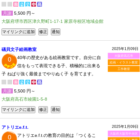
月謝
5,500 円～
大阪府堺市西区津久野町1-17-1 家原寺校区地域会館
2025年1月09日
礒貝文子絵画教室
大阪府高石市
40年の歴史がある絵画教室です。自分に自
0
絵画・イラスト教室
信をもって表現できる子、積極的に出来る
工作教室
子 ねばり強く最後までやりぬく子 を育てます。
月謝
5,500 円～
大阪府高石市綾園1-5-8
2025年1月09日
アトリエe.f.t.
大阪府大阪市中央区
アトリエe.f.t.の教育の目的は「つくるこ
0