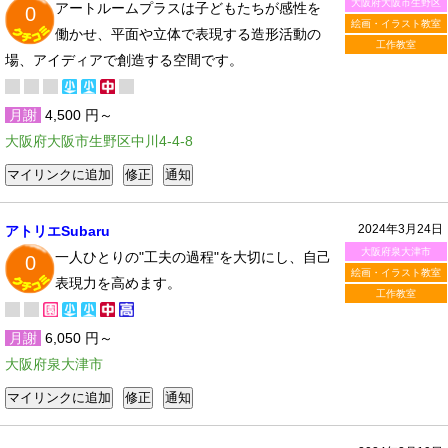
大阪府大阪市生野区
アートルームプラスは子どもたちが感性を
0
絵画・イラスト教室
働かせ、平面や立体で表現する造形活動の
工作教室
場、アイディアで創造する空間です。
月謝
4,500 円～
大阪府大阪市生野区中川4-4-8
2024年3月24日
アトリエSubaru
大阪府泉大津市
一人ひとりの"工夫の過程"を大切にし、自己
0
絵画・イラスト教室
表現力を高めます。
工作教室
月謝
6,050 円～
大阪府泉大津市