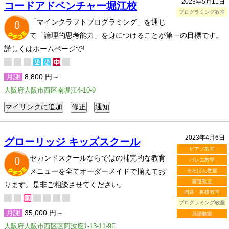
2023年5月11日
コードアドベンチャー堀江校
プログラミング教室
「マインクラフトプログラミング」を通じ
0
て「論理的思考能力」を身につけることが第一の目標です。
詳しくはホームページで!
月謝
8,800 円～
大阪府大阪市西区南堀江4-10-9
2023年4月6日
グローリッジ キッズスクール
ピアノ教室
セカンドスクールならではの補完的な教育
0
バレエ教室
メニューを全てオーダーメイドで揃えてお
そろばん教室
書道教室
ります。是非ご相談させてください。
囲碁・将棋教室
プログラミング教室
月謝
35,000 円～
英語教室
大阪府大阪市西区区阿波座1-13-11-9F