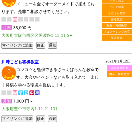
ピアノ教室
メニューを全てオーダーメイドで揃えてお
バレエ教室
ります。是非ご相談させてください。
そろばん教室
書道教室
囲碁・将棋教室
月謝
35,000 円～
プログラミング教室
大阪府大阪市西区区阿波座1-13-11-9F
英語教室
2021年1月12日
川﨑こども将棋教室
大阪府豊中市
コツコツと勉強できるざっくばらんな教室で
0
囲碁・将棋教室
す。大会やイベントなども取り入れて、楽し
く将棋を学べる環境を提供します。
月謝
7,000 円～
大阪府豊中市寺内1-11-21 101