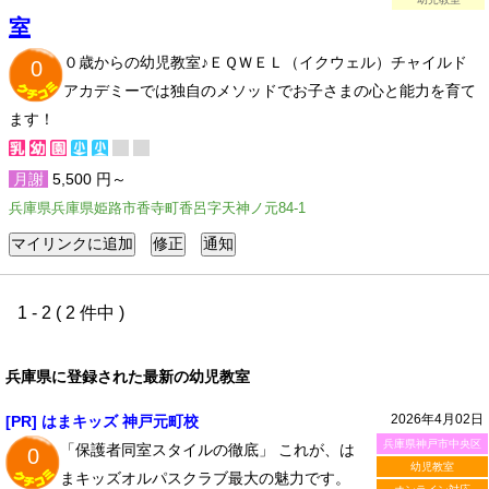
室
０歳からの幼児教室♪ＥＱＷＥＬ（イクウェル）チャイルド
0
アカデミーでは独自のメソッドでお子さまの心と能力を育て
ます！
月謝
5,500 円～
兵庫県兵庫県姫路市香寺町香呂字天神ノ元84-1
1 - 2 ( 2 件中 )
兵庫県に登録された最新の幼児教室
2026年4月02日
[PR] はまキッズ 神戸元町校
兵庫県神戸市中央区
「保護者同室スタイルの徹底」 これが、は
0
幼児教室
まキッズオルパスクラブ最大の魅力です。