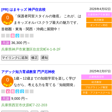
2026年4月02日
[PR] はまキッズ 神戸住吉校
兵庫県神戸市東灘区
「保護者同室スタイルの徹底」 これが、は
0
幼児教室
まキッズオルパスクラブ最大の魅力です。
オンライン対応
首都圏・東海・関西・沖縄に展開中！
月謝
36,300 円～
兵庫県神戸市東灘区住吉宮町4-1-8-2F
2025年2月07日
アデック知力育成教室 門戸厄神校
兵庫県西宮市
1歳～12歳までの知能学習を楽しく学び
0
幼児教室
ながら、考える力を育てる「知能開発」
プログラミング教室
学童・アフタースクール
月謝
9,000 円～
兵庫県西宮市伏原町7-22-203