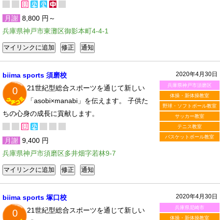
月謝
8,800 円～
兵庫県神戸市東灘区御影本町4-4-1
2020年4月30日
biima sports 須磨校
兵庫県神戸市須磨区
21世紀型総合スポーツを通じて新しい
0
体操・新体操教室
「asobi×manabi」を伝えます。 子供た
野球・ソフトボール教室
ちの心身の成長に貢献します。
サッカー教室
テニス教室
バスケットボール教室
月謝
9,400 円
兵庫県神戸市須磨区多井畑字若林9-7
2020年4月30日
biima sports 塚口校
兵庫県尼崎市
21世紀型総合スポーツを通じて新しい
0
体操・新体操教室