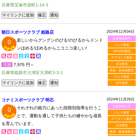
兵庫県宝塚市栄町1-14-3
2024年12月04日
朝日スポーツクラブ 姫路店
兵庫県姫路市
楽しいからグングンのびる!のびるからドンド
0
バレエ教室
ンほめる!ほめるからニコニコ楽しい!
HIPHOP教室
チアダンス教室
月謝
7,975 円～
水泳教室
体操・新体操教室
兵庫県姫路市大津区大津町3-3-1
テニス教室
空手教室
2024年11月26日
コナミスポーツクラブ 明石
兵庫県明石市
それぞれの能力にあった段階別指導を行うこ
0
バレエ教室
とで、運動を通して子供たちの健やかな成長
チアダンス教室
を育んでいます。
水泳教室
体操・新体操教室