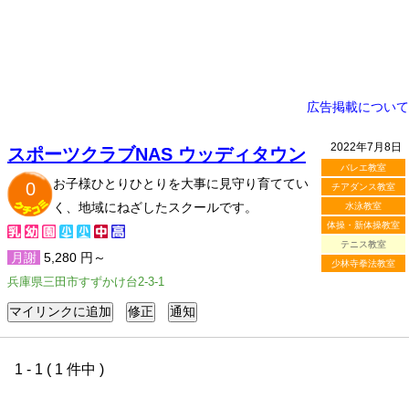
広告掲載について
2022年7月8日
スポーツクラブNAS ウッディタウン
バレエ教室
お子様ひとりひとりを大事に見守り育ててい
0
チアダンス教室
く、地域にねざしたスクールです。
水泳教室
体操・新体操教室
テニス教室
月謝
5,280 円～
少林寺拳法教室
兵庫県三田市すずかけ台2-3-1
1 - 1 ( 1 件中 )