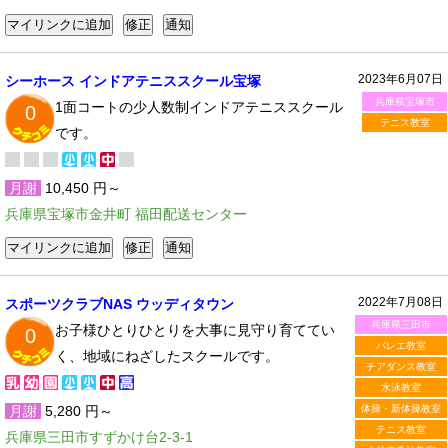
2023年6月07日
シーホース インドアテニススクール宝塚
兵庫県宝塚市
1面コートの少人数制インドアテニススクール
0
テニス教室
です。
月謝
10,450 円～
兵庫県宝塚市金井町 福田配送センター
2022年7月08日
スポーツクラブNAS ウッディタウン
兵庫県三田市
お子様ひとりひとりを大事に見守り育ててい
0
バレエ教室
く、地域にねざしたスクールです。
チアダンス教室
水泳教室
月謝
5,280 円～
体操・新体操教室
テニス教室
兵庫県三田市すずかけ台2-3-1