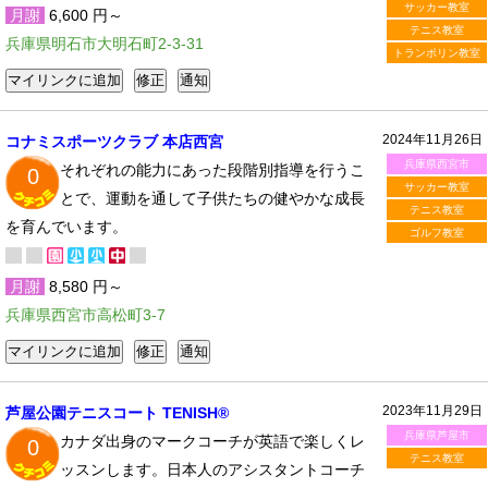
サッカー教室
月謝
6,600 円～
テニス教室
兵庫県明石市大明石町2-3-31
トランポリン教室
2024年11月26日
コナミスポーツクラブ 本店西宮
兵庫県西宮市
それぞれの能力にあった段階別指導を行うこ
0
サッカー教室
とで、運動を通して子供たちの健やかな成長
テニス教室
を育んでいます。
ゴルフ教室
月謝
8,580 円～
兵庫県西宮市高松町3-7
2023年11月29日
芦屋公園テニスコート TENISH®
兵庫県芦屋市
カナダ出身のマークコーチが英語で楽しくレ
0
テニス教室
ッスンします。日本人のアシスタントコーチ