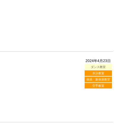
2024年4月23日
ダンス教室
水泳教室
体操・新体操教室
空手教室