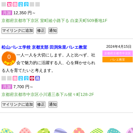
月謝
12,350 円～
京都府京都市下京区 室町綾小路下る 白楽天町509番地1F
2024年4月15日
松山バレエ学校 京都支部 田渕朱里バレエ教室
京都府京都市中京区
一人一人を大切にします。人と比べず、社
0
バレエ教室
会で魅力的に活躍する人、心を輝かせられ
る人を育てたいと考えます。
月謝
7,700 円～
京都府京都市中京区小川通三条下ル猩々町128-2F