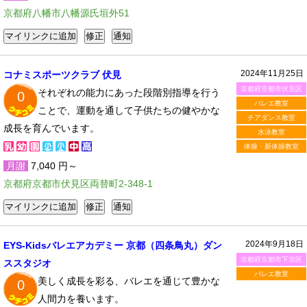
京都府八幡市八幡源氏垣外51
2024年11月25日
コナミスポーツクラブ 伏見
京都府京都市伏見区
それぞれの能力にあった段階別指導を行う
0
バレエ教室
ことで、運動を通して子供たちの健やかな
チアダンス教室
成長を育んでいます。
水泳教室
体操・新体操教室
月謝
7,040 円～
京都府京都市伏見区両替町2-348-1
2024年9月18日
EYS-Kidsバレエアカデミー 京都（四条鳥丸）ダン
京都府京都市下京区
ススタジオ
バレエ教室
美しく成長を彩る、バレエを通じて豊かな
0
人間力を養います。