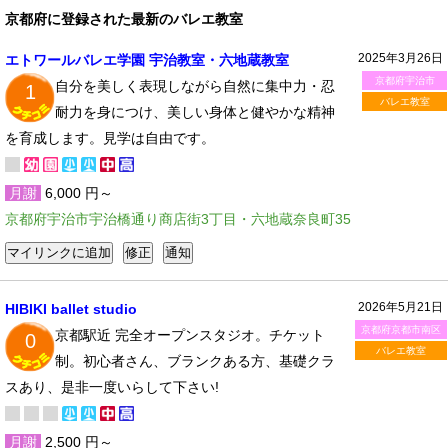
京都府に登録された最新のバレエ教室
2025年3月26日
エトワールバレエ学園 宇治教室・六地蔵教室
京都府宇治市
自分を美しく表現しながら自然に集中力・忍
1
バレエ教室
耐力を身につけ、美しい身体と健やかな精神
を育成します。見学は自由です。
月謝
6,000 円～
京都府宇治市宇治橋通り商店街3丁目・六地蔵奈良町35
2026年5月21日
HIBIKI ballet studio
京都府京都市南区
京都駅近 完全オープンスタジオ。チケット
0
バレエ教室
制。初心者さん、ブランクある方、基礎クラ
スあり、是非一度いらして下さい!
月謝
2,500 円～