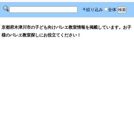
絞り込み
全体
京都府木津川市の子ども向けバレエ教室情報を掲載しています。お子
様のバレエ教室探しにお役立てください！