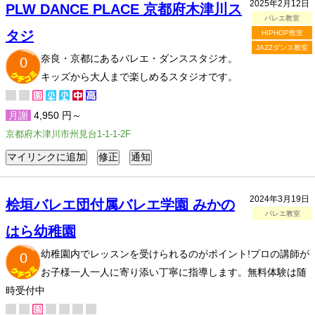
2025年2月12日
PLW DANCE PLACE 京都府木津川ス
バレエ教室
タジ
HIPHOP教室
JAZZダンス教室
奈良・京都にあるバレエ・ダンススタジオ。
0
キッズから大人まで楽しめるスタジオです。
月謝
4,950 円～
京都府木津川市州見台1-1-1-2F
2024年3月19日
桧垣バレエ団付属バレエ学園 みかの
バレエ教室
はら幼稚園
幼稚園内でレッスンを受けられるのがポイント!プロの講師が
0
お子様一人一人に寄り添い丁寧に指導します。無料体験は随
時受付中