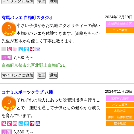
2024年12月19日
有馬バレエ 白梅町スタジオ
京都府京都市北区
小さい子供からお気軽にクオリティーの高い
0
バレエ教室
本物のバレエを体験できます。資格をもった
先生が基本から優しく丁寧に教えます。
月謝
7,700 円～
京都府京都市北区北野上白梅町21
2024年11月26日
コナミスポーツクラブ 八幡
京都府八幡市
それぞれの能力にあった段階別指導を行うこ
0
バレエ教室
とで、運動を通して子供たちの健やかな成長
水泳教室
を育んでいます。
体操・新体操教室
空手教室
月謝
6,380 円～