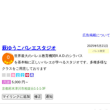
広告掲載について
2025年5月21日
萩ゆうこバレエスタジオ
バレエ教室
世界最大のバレエ教育機関R.A.D.のシラバス
0
を基本軸に正しいバレエが学べるスタジオです。多種多様な
クラスをご用意しております
月謝
5,000 円～
京都府木津川市相楽台1-1-1-3F