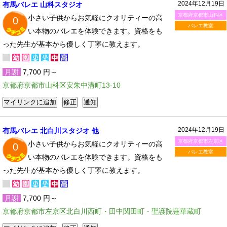
2024年12月19日
有馬バレエ 山科スタジオ
京都府京都市山科区
小さい子供からお気軽にクオリティーの高
0
バレエ教室
い本物のバレエを体験できます。資格をも
った先生が基本から優しく丁寧に教えます。
月謝
7,700 円～
京都府京都市山科区安朱中溝町13-10
2024年12月19日
有馬バレエ 北白川スタジオ 他
京都府京都市左京区
小さい子供からお気軽にクオリティーの高
0
バレエ教室
い本物のバレエを体験できます。資格をも
った先生が基本から優しく丁寧に教えます。
月謝
7,700 円～
京都府京都市左京区北白川西町・田中関田町・聖護院蓮華蔵町