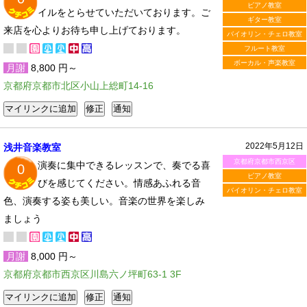
ピアノ教室
イルをとらせていただいております。ご
ギター教室
来店を心よりお待ち申し上げております。
バイオリン・チェロ教室
フルート教室
ボーカル・声楽教室
月謝
8,800 円～
京都府京都市北区小山上総町14-16
2022年5月12日
浅井音楽教室
京都府京都市西京区
演奏に集中できるレッスンで、奏でる喜
0
ピアノ教室
びを感じてください。情感あふれる音
バイオリン・チェロ教室
色、演奏する姿も美しい。音楽の世界を楽しみ
ましょう
月謝
8,000 円～
京都府京都市西京区川島六ノ坪町63-1 3F