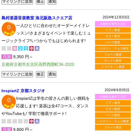
2024年12月03日
島村楽器音楽教室 洛北阪急スクエア店
京都府京都市左京区
一人ひとりに合わせたオーダーメイドレ
0
ピアノ教室
ッスン!さまざまなイベントで楽しむミュ
ギター教室
ージックライフ!いつからでもはじめられます!
ベース教室
バイオリン・チェロ教室
フルート教室
月謝
9,350 円～
サックス教室
京都府京都市左京区高野西開町36-2020
クラリネット教室
2024年9月05日
InspiartZ 京都スタジオ
京都府京都市下京区
InspiartZは学生の皆さんの新しい挑戦を
0
ピアノ教室
応援します! 楽器は全47コース、ダンス
ギター教室
やYouTubeも! 学割で徹底サポート!
ベース教室
バイオリン・チェロ教室
フルート教室
月謝
9,800 円～