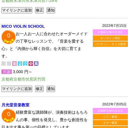
京都府木津川市木津川台7-29-6
2022年7月15日
MICO VIOLIN SCHOOL
京都府京都市伏見区
お一人お一人に合わせたオーダーメイド
0
オンライン対応
の丁寧なレッスンで、『音楽を愛する
バイオリン・チェロ教室
心』と『内側から輝く自信』を大切に育てま
す。
月謝
3,000 円～
京都府京都市伏見区竹田
2022年7月05日
月光堂音楽教室
京都府京都市左京区
経験豊富な講師陣が、演奏技術はもちろ
0
ピアノ教室
んの事、個性を発見し、豊かな創造性を
ギター教室
引き出す事を第一の目標としています。