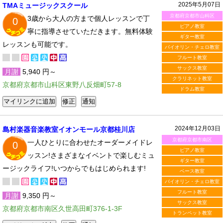
2025年5月07日
TMAミュージックスクール
京都府京都市山科区
3歳から大人の方まで個人レッスンで丁
0
ピアノ教室
寧に指導させていただきます。無料体験
ギター教室
レッスンも可能です。
バイオリン・チェロ教室
フルート教室
サックス教室
月謝
5,940 円～
クラリネット教室
京都府京都市山科区東野八反畑町57-8
ドラム教室
2024年12月03日
島村楽器音楽教室イオンモール京都桂川店
京都府京都市南区
一人ひとりに合わせたオーダーメイドレ
0
ピアノ教室
ッスン!さまざまなイベントで楽しむミュ
ギター教室
ージックライフ!いつからでもはじめられます!
ベース教室
バイオリン・チェロ教室
フルート教室
月謝
9,350 円～
サックス教室
京都府京都市南区久世高田町376-1-3F
トランペット教室