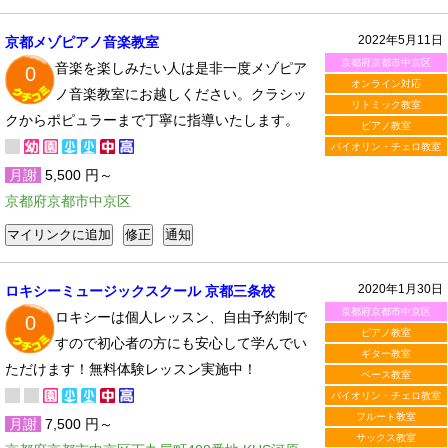
2022年5月11日
京都メゾピアノ音楽教室
京都府京都市中京区
音楽を楽しみたい人は是非一度メゾピア
0
オンライン対応
ノ音楽教室にお越しください。クラシッ
リトミック教室
クからポピュラーまで丁寧に指導いたします。
ピアノ教室
バイオリン・チェロ教室
月謝
5,500 円～
京都府京都市中京区
2020年1月30日
ロキシーミュージックスクール 京都三条校
京都府京都市中京区
ロキシーは個人レッスン、自由予約制で
0
ピアノ教室
すので初心者の方にも安心して学んでい
ギター教室
ただけます！無料体験レッスン実施中！
ベース教室
バイオリン・チェロ教室
フルート教室
月謝
7,500 円～
サックス教室