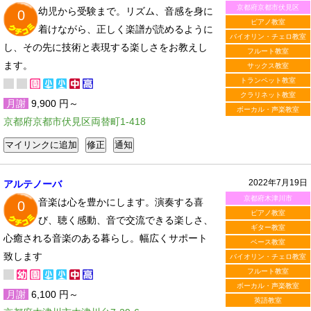
京都府京都市伏見区
幼児から受験まで。リズム、音感を身に
0
ピアノ教室
着けながら、正しく楽譜が読めるように
バイオリン・チェロ教室
し、その先に技術と表現する楽しさをお教えし
フルート教室
ます。
サックス教室
トランペット教室
クラリネット教室
月謝
9,900 円～
ボーカル・声楽教室
京都府京都市伏見区両替町1-418
2022年7月19日
アルテノーバ
京都府木津川市
音楽は心を豊かにします。演奏する喜
0
ピアノ教室
び、聴く感動、音で交流できる楽しさ、
ギター教室
心癒される音楽のある暮らし。幅広くサポート
ベース教室
致します
バイオリン・チェロ教室
フルート教室
ボーカル・声楽教室
月謝
6,100 円～
英語教室