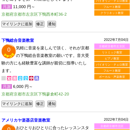
バイオリン・チェロ教室
月謝
11,000 円～
フルート教室
クラリネット教室
京都府京都市左京区下鴨西本町36-2
2022年7月04日
下鴨総合音楽教室
京都府京都市左京区
気軽に音楽を楽しんで頂く、それが京都
0
リトミック教室
の下鴨総合音楽教室の願いです。音大受
ピアノ教室
験の方にも経験豊富な講師が親切に指導いたし
バイオリン・チェロ教室
ます。
フルート教室
ボーカル・声楽教室
月謝
6,000 円～
京都府京都市左京区下鴨蓼倉町42-20
2022年7月04日
アメリカヤ楽器店音楽教室
京都府京都市北区
おひとりおひとりに合ったレッスンスタ
0