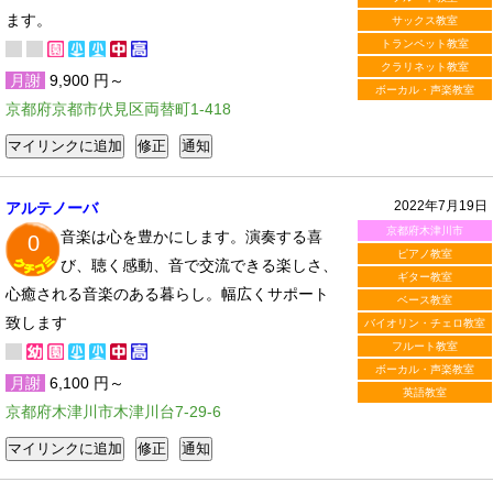
ます。
サックス教室
トランペット教室
クラリネット教室
月謝
9,900 円～
ボーカル・声楽教室
京都府京都市伏見区両替町1-418
2022年7月19日
アルテノーバ
京都府木津川市
音楽は心を豊かにします。演奏する喜
0
ピアノ教室
び、聴く感動、音で交流できる楽しさ、
ギター教室
心癒される音楽のある暮らし。幅広くサポート
ベース教室
致します
バイオリン・チェロ教室
フルート教室
ボーカル・声楽教室
月謝
6,100 円～
英語教室
京都府木津川市木津川台7-29-6