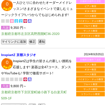
京都府京都市左京区
一人ひとりに合わせたオーダーメイドレ
0
ピアノ教室
ッスン!さまざまなイベントで楽しむミュ
ギター教室
ージックライフ!いつからでもはじめられます!
ベース教室
バイオリン・チェロ教室
フルート教室
月謝
9,350 円～
サックス教室
京都府京都市左京区高野西開町36-2020
クラリネット教室
2024年9月05日
InspiartZ 京都スタジオ
京都府京都市下京区
InspiartZは学生の皆さんの新しい挑戦を
0
ピアノ教室
応援します! 楽器は全47コース、ダンス
ギター教室
やYouTubeも! 学割で徹底サポート!
ベース教室
バイオリン・チェロ教室
フルート教室
月謝
9,800 円～
サックス教室
京都府京都市下京区室町綾小路下る白楽天町
トランペット教室
509-1F