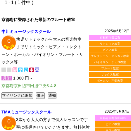
1 - 1 ( 1 件中 )
京都府に登録された最新のフルート教室
2025年6月12日
中川ミュージックスクール
京都府京田辺市
幼児リトミックから大人の音楽教室
0
リトミック教室
までリトミック・ピアノ・エレクト
ピアノ教室
ーン・ボーカル・バイオリン・フルート・サ
エレクトーン・オルガン教室
ックス等
バイオリン・チェロ教室
フルート教室
サックス教室
月謝
1,000 円～
ボーカル・声楽教室
京都府京田辺市田辺中央6-4-8
2025年5月07日
TMAミュージックスクール
京都府京都市山科区
3歳から大人の方まで個人レッスンで丁
0
ピアノ教室
寧に指導させていただきます。無料体験
ギター教室