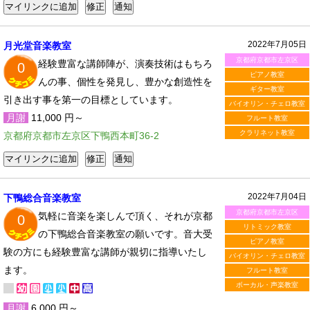
2022年7月05日
月光堂音楽教室
京都府京都市左京区
経験豊富な講師陣が、演奏技術はもちろ
0
ピアノ教室
んの事、個性を発見し、豊かな創造性を
ギター教室
引き出す事を第一の目標としています。
バイオリン・チェロ教室
月謝
11,000 円～
フルート教室
クラリネット教室
京都府京都市左京区下鴨西本町36-2
2022年7月04日
下鴨総合音楽教室
京都府京都市左京区
気軽に音楽を楽しんで頂く、それが京都
0
リトミック教室
の下鴨総合音楽教室の願いです。音大受
ピアノ教室
験の方にも経験豊富な講師が親切に指導いたし
バイオリン・チェロ教室
ます。
フルート教室
ボーカル・声楽教室
月謝
6,000 円～