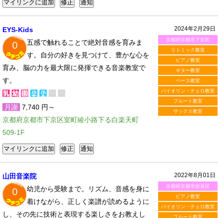
2024年2月29日
EYS-Kids
京都府京都市下京区
五感で触れることで絶対音感を育みま
0
リトミック教室
す。自分の好きを見つけて、豊かな心を
ピアノ教室
育み、脳の力を最大限に発揮できる音楽教室で
ギター教室
す。
ベース教室
バイオリン・チェロ教室
フルート教室
月謝
7,740 円～
サックス教室
京都府京都市下京区室町綾小路下る白楽天町
509-1F
2022年8月01日
山田音楽院
京都府京都市伏見区
幼児から受験まで。リズム、音感を身に
0
ピアノ教室
着けながら、正しく楽譜が読めるように
バイオリン・チェロ教室
し、その先に技術と表現する楽しさをお教えし
フルート教室