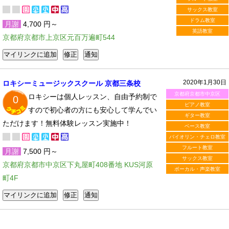
サックス教室
ドラム教室
月謝
4,700 円～
英語教室
京都府京都市上京区元百万遍町544
2020年1月30日
ロキシーミュージックスクール 京都三条校
京都府京都市中京区
ロキシーは個人レッスン、自由予約制で
0
ピアノ教室
すので初心者の方にも安心して学んでい
ギター教室
ただけます！無料体験レッスン実施中！
ベース教室
バイオリン・チェロ教室
フルート教室
月謝
7,500 円～
サックス教室
京都府京都市中京区下丸屋町408番地 KUS河原
ボーカル・声楽教室
町4F