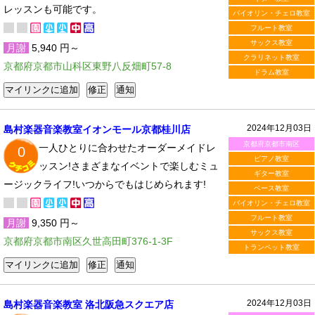
レッスンも可能です。
バイオリン・チェロ教室
フルート教室
サックス教室
月謝
5,940 円～
クラリネット教室
京都府京都市山科区東野八反畑町57-8
ドラム教室
2024年12月03日
島村楽器音楽教室イオンモール京都桂川店
京都府京都市南区
一人ひとりに合わせたオーダーメイドレ
0
ピアノ教室
ッスン!さまざまなイベントで楽しむミュ
ギター教室
ージックライフ!いつからでもはじめられます!
ベース教室
バイオリン・チェロ教室
フルート教室
月謝
9,350 円～
サックス教室
京都府京都市南区久世高田町376-1-3F
トランペット教室
2024年12月03日
島村楽器音楽教室 洛北阪急スクエア店