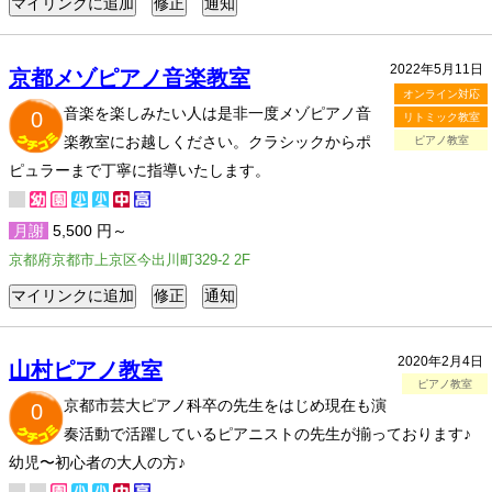
2022年5月11日
京都メゾピアノ音楽教室
オンライン対応
音楽を楽しみたい人は是非一度メゾピアノ音
0
リトミック教室
楽教室にお越しください。クラシックからポ
ピアノ教室
ピュラーまで丁寧に指導いたします。
月謝
5,500 円～
京都府京都市上京区今出川町329-2 2F
2020年2月4日
山村ピアノ教室
ピアノ教室
京都市芸大ピアノ科卒の先生をはじめ現在も演
0
奏活動で活躍しているピアニストの先生が揃っております♪
幼児〜初心者の大人の方♪