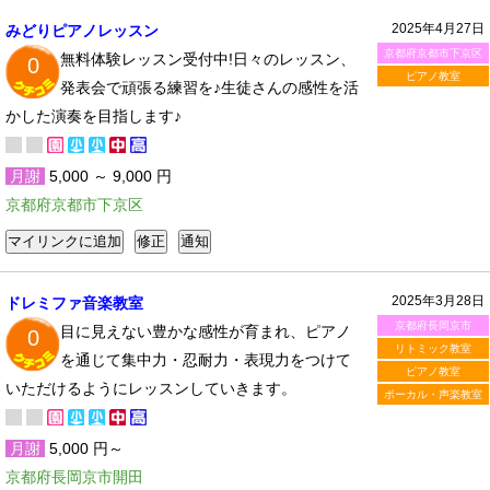
2025年4月27日
みどりピアノレッスン
京都府京都市下京区
無料体験レッスン受付中!日々のレッスン、
0
ピアノ教室
発表会で頑張る練習を♪生徒さんの感性を活
かした演奏を目指します♪
月謝
5,000 ～ 9,000 円
京都府京都市下京区
2025年3月28日
ドレミファ音楽教室
京都府長岡京市
目に見えない豊かな感性が育まれ、ピアノ
0
リトミック教室
を通じて集中力・忍耐力・表現力をつけて
ピアノ教室
いただけるようにレッスンしていきます。
ボーカル・声楽教室
月謝
5,000 円～
京都府長岡京市開田