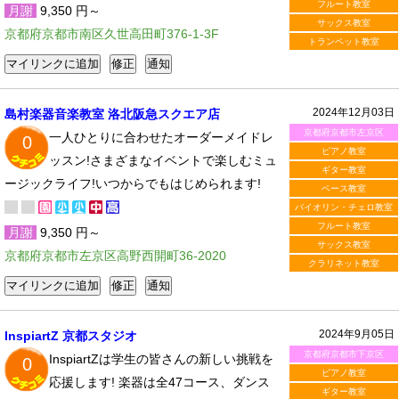
フルート教室
月謝
9,350 円～
サックス教室
京都府京都市南区久世高田町376-1-3F
トランペット教室
2024年12月03日
島村楽器音楽教室 洛北阪急スクエア店
京都府京都市左京区
一人ひとりに合わせたオーダーメイドレ
0
ピアノ教室
ッスン!さまざまなイベントで楽しむミュ
ギター教室
ージックライフ!いつからでもはじめられます!
ベース教室
バイオリン・チェロ教室
フルート教室
月謝
9,350 円～
サックス教室
京都府京都市左京区高野西開町36-2020
クラリネット教室
2024年9月05日
InspiartZ 京都スタジオ
京都府京都市下京区
InspiartZは学生の皆さんの新しい挑戦を
0
ピアノ教室
応援します! 楽器は全47コース、ダンス
ギター教室