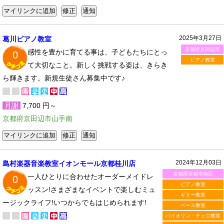
2025年3月27日
葛川ピアノ教室
京都府京田辺市
感性を豊かに育てる事は、子どもたちにとっ
0
ピアノ教室
て大切なこと。新しく挑戦する姿は、きらき
ら輝きます。新規生徒さん募集中です♪
月謝
7,700 円～
京都府京田辺市山手南
2024年12月03日
島村楽器音楽教室イオンモール京都桂川店
京都府京都市南区
一人ひとりに合わせたオーダーメイドレ
0
ピアノ教室
ッスン!さまざまなイベントで楽しむミュ
ギター教室
ージックライフ!いつからでもはじめられます!
ベース教室
バイオリン・チェロ教室