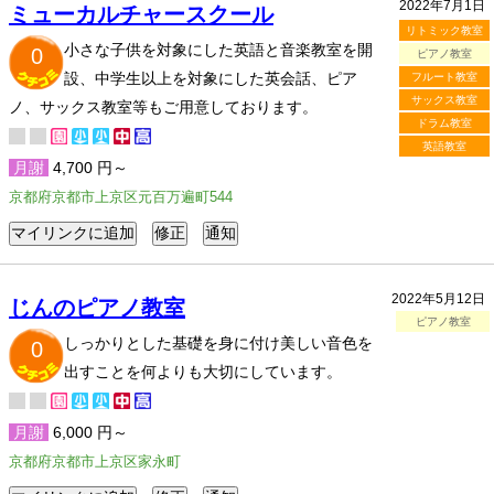
2022年7月1日
ミューカルチャースクール
リトミック教室
小さな子供を対象にした英語と音楽教室を開
0
ピアノ教室
設、中学生以上を対象にした英会話、ピア
フルート教室
サックス教室
ノ、サックス教室等もご用意しております。
ドラム教室
英語教室
月謝
4,700 円～
京都府京都市上京区元百万遍町544
2022年5月12日
じんのピアノ教室
ピアノ教室
しっかりとした基礎を身に付け美しい音色を
0
出すことを何よりも大切にしています。
月謝
6,000 円～
京都府京都市上京区家永町