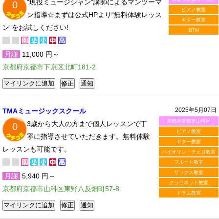
“現役ミュージシャン”講師によるマンツーマ
0
ピアノ教室
ン指導☆まずは公式HPより“無料体験レッス
ギター教室
ン”をお試しください!
DTM
月謝
11,000 円～
京都府京都市下京区北町181-2
2025年5月07日
TMAミュージックスクール
京都府京都市山科区
3歳から大人の方まで個人レッスンで丁
0
ピアノ教室
寧に指導させていただきます。無料体験
ギター教室
レッスンも可能です。
バイオリン・チェロ教室
フルート教室
サックス教室
月謝
5,940 円～
クラリネット教室
京都府京都市山科区東野八反畑町57-8
ドラム教室