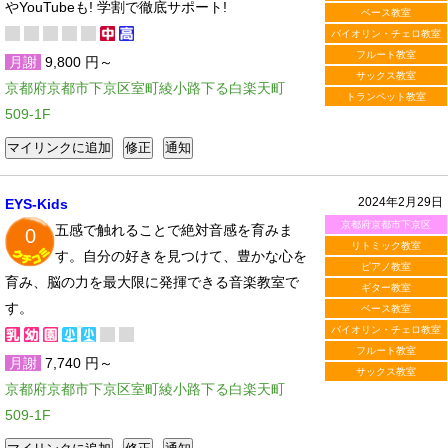
やYouTubeも! 学割で徹底サポート!
ベース教室
バイオリン・チェロ教室
フルート教室
月謝
9,800 円～
サックス教室
京都府京都市下京区室町綾小路下る白楽天町
トランペット教室
509-1F
2024年2月29日
EYS-Kids
京都府京都市下京区
五感で触れることで絶対音感を育みま
0
リトミック教室
す。自分の好きを見つけて、豊かな心を
ピアノ教室
育み、脳の力を最大限に発揮できる音楽教室で
ギター教室
す。
ベース教室
バイオリン・チェロ教室
フルート教室
月謝
7,740 円～
サックス教室
京都府京都市下京区室町綾小路下る白楽天町
509-1F