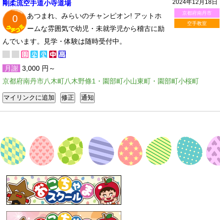
2024年12月18日
剛柔流空手道小寺道場
京都府南丹市
あつまれ、みらいのチャンピオン! アットホ
0
空手教室
ームな雰囲気で幼児・未就学児から稽古に励
んでいます。見学・体験は随時受付中。
月謝
3,000 円～
京都府南丹市八木町八木野條1・園部町小山東町・園部町小桜町