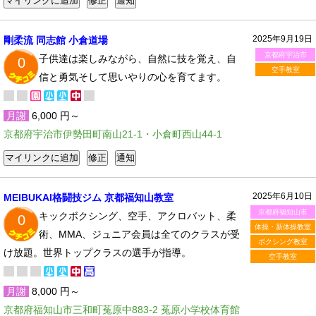
2025年9月19日
剛柔流 同志館 小倉道場
京都府宇治市
子供達は楽しみながら、自然に技を覚え、自
0
空手教室
信と勇気そして思いやりの心を育てます。
月謝
6,000 円～
京都府宇治市伊勢田町南山21-1・小倉町西山44-1
2025年6月10日
MEIBUKAI格闘技ジム 京都福知山教室
京都府福知山市
キックボクシング、空手、アクロバット、柔
0
体操・新体操教室
術、MMA、ジュニア会員は全てのクラスが受
ボクシング教室
け放題。世界トップクラスの選手が指導。
空手教室
月謝
8,000 円～
京都府福知山市三和町菟原中883-2 菟原小学校体育館