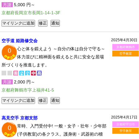
月謝
5,000 円～
京都府長岡京市長岡1-14-1-3F
2025年4月30日
空手道 姫路修交会
京都府舞鶴市
心と体を鍛えよう ～自分の体は自分で守る～
0
空手教室
体力並びに精神面を鍛えると共に安全な居場
所づくりを推進します。
月謝
2,000 円～
京都府舞鶴市字上福井41-5
2025年4月17日
高見空手 京都支部
京都府宇治市
常時、入門受付中! 一般・女子・壮年・少年部
0
空手教室
(子供教室)の各クラス。護身術・武器術の稽