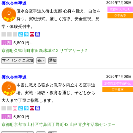
2026年7月08日
優水会空手道
京都府久御山町
優水会空手道久御山支部 心身を鍛え、自信を
0
空手教室
持つ。実戦形式。厳しく指導、安全重視。見
学・体験受付中。
月謝
5,800 円～
京都府久御山町市田新珠城313 サブアリーナ2
2026年7月08日
優水会空手道
京都府京都市山科区
本当に戦える強さと教育を両立する空手道
0
空手教室
場。実戦・経験・教育を通じ、子どもから
大人まで丁寧に指導します。
月謝
5,800 円
京都府京都市山科区竹鼻四丁野町42 山科青少年活動センター