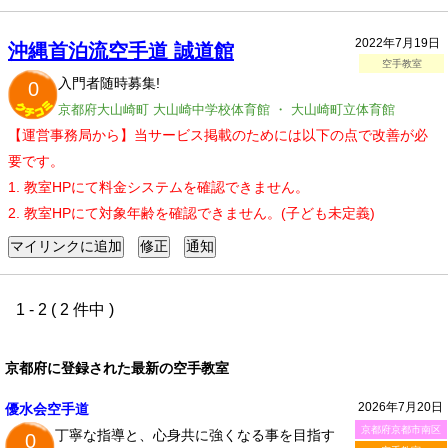
2022年7月19日
沖縄首泊流空手道 誠道館
空手教室
入門者随時募集!
0
京都府大山崎町 大山崎中学校体育館 ・ 大山崎町立体育館
【運営事務局から】当サービス掲載のためには以下の点で改善が必
要です。
1. 教室HPにて料金システムを確認できません。
2. 教室HPにて対象年齢を確認できません。(子ども未定義)
1 - 2 ( 2 件中 )
京都府に登録された最新の空手教室
2026年7月20日
優水会空手道
京都府京都市南区
丁寧な指導と、心身共に強くなる事を目指す
0