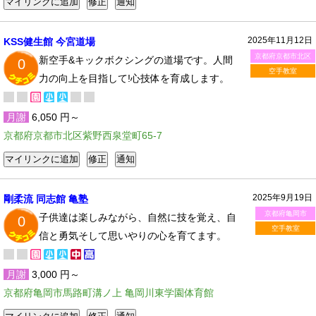
2025年11月12日
KSS健生館 今宮道場
京都府京都市北区
新空手&キックボクシングの道場です。人間
0
空手教室
力の向上を目指して!心技体を育成します。
月謝
6,050 円～
京都府京都市北区紫野西泉堂町65-7
2025年9月19日
剛柔流 同志館 亀塾
京都府亀岡市
子供達は楽しみながら、自然に技を覚え、自
0
空手教室
信と勇気そして思いやりの心を育てます。
月謝
3,000 円～
京都府亀岡市馬路町溝ノ上 亀岡川東学園体育館