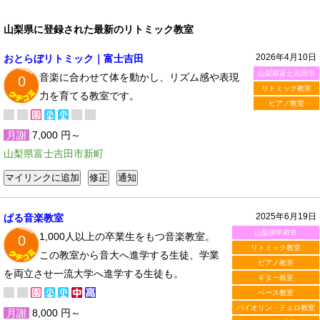
山梨県に登録された最新のリトミック教室
2026年4月10日
おとらぼリトミック｜富士吉田
山梨県富士吉田市
音楽に合わせて体を動かし、リズム感や表現
0
リトミック教室
力を育てる教室です。
ピアノ教室
月謝
7,000 円～
山梨県富士吉田市新町
2025年6月19日
ぱる音楽教室
山梨県甲府市
1,000人以上の卒業生をもつ音楽教室。
0
リトミック教室
この教室から音大へ進学する生徒、学業
ピアノ教室
を両立させ一流大学へ進学する生徒も。
ギター教室
ベース教室
バイオリン・チェロ教室
月謝
8,000 円～