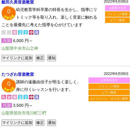
2022年6月08日
飯田久美音楽教室
山梨県中央市
幼児教育学科卒業の特長を生かし、指導にリ
0
リトミック教室
トミック等を取り入れ、楽しく音楽に触れる
ピアノ教室
ことを最優先に考えた指導を心がけています
月謝
6,000 円～
山梨県中央市山之神
2022年6月08日
たつざわ音楽教室
山梨県笛吹市
講師の遠藤由佳子が明るく楽しく、
0
リトミック教室
身に付くレッスンを行います。
ピアノ教室
エレクトーン・オルガン教室
月謝
3,500 円～
山梨県笛吹市境川町三椚