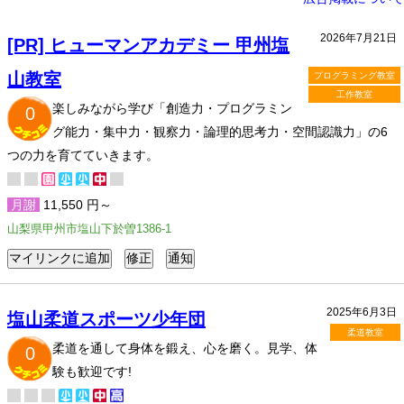
2026年7月21日
[PR] ヒューマンアカデミー 甲州塩
山教室
プログラミング教室
工作教室
楽しみながら学び「創造力・プログラミン
0
グ能力・集中力・観察力・論理的思考力・空間認識力」の6
つの力を育てていきます。
月謝
11,550 円～
山梨県甲州市塩山下於曽1386-1
2025年6月3日
塩山柔道スポーツ少年団
柔道教室
柔道を通して身体を鍛え、心を磨く。見学、体
0
験も歓迎です!