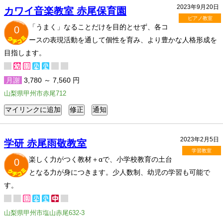
2023年9月20日
カワイ音楽教室 赤尾保育園
ピアノ教室
「うまく」なることだけを目的とせず、各コ
0
ースの表現活動を通して個性を育み、より豊かな人格形成を
目指します。
月謝
3,780 ～ 7,560 円
山梨県甲州市赤尾712
2023年2月5日
学研 赤尾雨敬教室
学習教室
楽しく力がつく教材＋αで、小学校教育の土台
0
となる力が身につきます。少人数制、幼児の学習も可能で
す。
山梨県甲州市塩山赤尾632-3