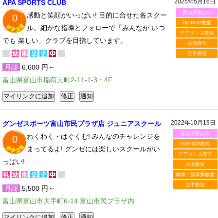
2025年5月16日
APA SPORTS CLUB
富山県富山市
感動と笑顔がいっぱい! 目的に合せた各スクー
0
HIPHOP教室
ル。細かな指導とフォローで「みんなが いつ
チアダンス教室
でも 楽しい」クラブを目指しています。
水泳教室
空手教室
月謝
6,600 円～
富山県富山市稲荷元町2-11-1-3・4F
2022年10月19日
グンゼスポーツ富山市民プラザ店 ジュニアスクール
富山県富山市
わくわく・はぐくむ! みんなのチャレンジを
0
HIPHOP教室
まってるよ! グンゼには楽しいスクールがい
チアダンス教室
っぱい!
水泳教室
体操・新体操教室
空手教室
月謝
5,500 円～
富山県富山市大手町6-14 富山市民プラザ内