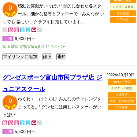
HIPHOP教室
感動と笑顔がいっぱい! 目的に合せた各スク
0
チアダンス教室
ール。細かな指導とフォローで「みんなが い
水泳教室
空手教室
つでも 楽しい」クラブを目指しています。
月謝
6,600 円～
富山県富山市稲荷元町2-11-1-3・4F
2022年10月19日
グンゼスポーツ富山市民プラザ店 ジ
HIPHOP教室
ュニアスクール
チアダンス教室
水泳教室
わくわく・はぐくむ! みんなのチャレンジを
0
体操・新体操教室
まってるよ! グンゼには楽しいスクールがい
空手教室
っぱい!
月謝
5,500 円～