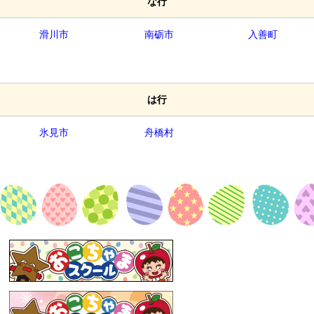
な行
滑川市
南砺市
入善町
は行
氷見市
舟橋村