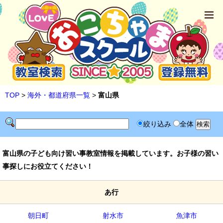
TOP
>
海外・都道府県一覧
>
富山県
絞り込み
全体
富山県の子ども向け習い事教室情報を掲載しています。お子様の習い
事探しにお役立てください！
あ行
朝日町
射水市
魚津市