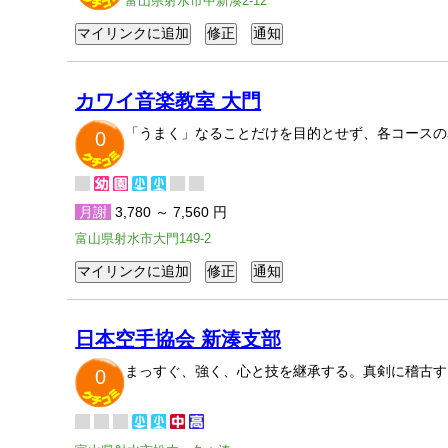
富山県射水市中新湊2-12
カワイ音楽教室 大門
「うまく」なることだけを目的とせず、各コースの
0
月謝
3,780 ～ 7,560 円
富山県射水市大門149-2
日本空手協会 新湊支部
まっすぐ、強く、心と技を継承する。真剣に稽古す
0