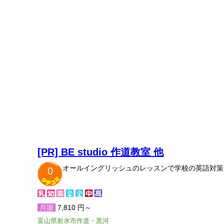
[PR] BE studio 作道教室 他
オールイングリッシュのレッスンで学校の英語対策
0
月謝
7,810 円～
富山県射水市作道・黒河