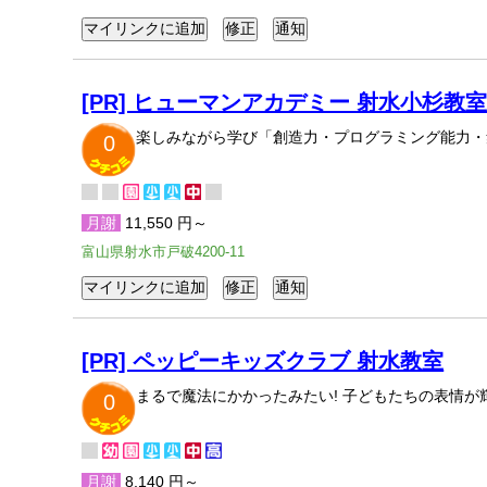
[PR] ヒューマンアカデミー 射水小杉教
楽しみながら学び「創造力・プログラミング能力・
0
月謝
11,550 円～
富山県射水市戸破4200-11
[PR] ペッピーキッズクラブ 射水教室
まるで魔法にかかったみたい! 子どもたちの表情
0
月謝
8,140 円～