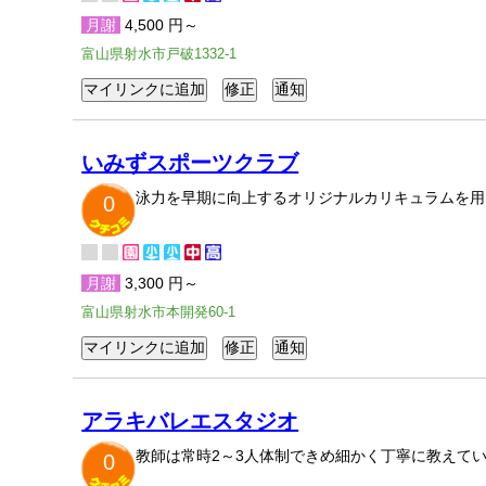
月謝
4,500 円～
富山県射水市戸破1332-1
いみずスポーツクラブ
泳力を早期に向上するオリジナルカリキュラムを用
0
月謝
3,300 円～
富山県射水市本開発60-1
アラキバレエスタジオ
教師は常時2～3人体制できめ細かく丁寧に教えて
0