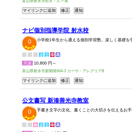
富山県射水市松木・久々湊
ナビ個別指導学院 射水校
小学校1年生から通える個別学習塾。楽しく基礎を
0
月謝
10,800 円～
富山県射水市新開発664-3 カーサ・アレグリアB
公文書写 新湊善光寺教室
手書き文字の文化、書くことの大切さを伝えるお手
0