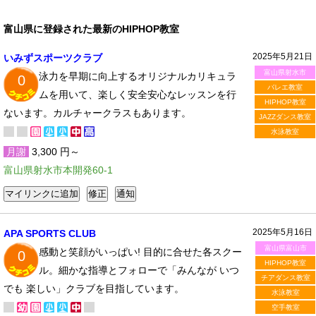
富山県に登録された最新のHIPHOP教室
2025年5月21日
いみずスポーツクラブ
富山県射水市
泳力を早期に向上するオリジナルカリキュラ
0
バレエ教室
ムを用いて、楽しく安全安心なレッスンを行
HIPHOP教室
ないます。カルチャークラスもあります。
JAZZダンス教室
水泳教室
月謝
3,300 円～
富山県射水市本開発60-1
2025年5月16日
APA SPORTS CLUB
富山県富山市
感動と笑顔がいっぱい! 目的に合せた各スクー
0
HIPHOP教室
ル。細かな指導とフォローで「みんなが いつ
チアダンス教室
でも 楽しい」クラブを目指しています。
水泳教室
空手教室